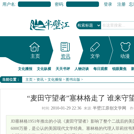
用户名:
密码:
登录
注册
忘
主页
资讯
文学
动漫
文化播报
文化纵横
天天书评
人物访谈
每日观察
锐眼聚焦
当前位置：
主页
>
资讯
>
文化播报
>
图书出版
>
“麦田守望者”塞林格走了 谁来守
2010-01-29 22:36
半壁江原创文学网
时间:
来源:
作
JD塞林格1951年推出的小说《麦田守望者》影响了整个二战后的
6000万册，是公认的美国现代文学经典。塞林格的代理人菲莉丝韦