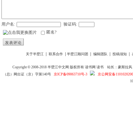
用户名:
验证码:
匿名?
发表评论
|
|
|
|
|
关于半壁江
联系合作
半壁江顾问团
编辑团队
投稿须知
Copyright
©
2008-2018
半壁江中文网
版权所有
读书网
读书
站长：豪斯拉风 投稿信箱
（总）网出证（京）字第140号
京ICP备09063710号-3
京公网安备1101020200