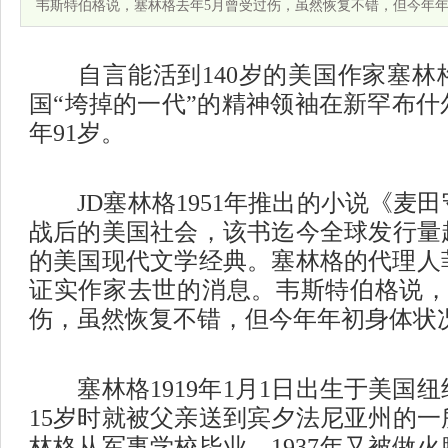
韦斯特伯格说，塞林格去年5月曾受过伤，虽然恢复不错，但今年
自言能活到
140
岁的美国作家塞林
国“垮掉的一代”的精神领袖在新罕布
年
91
岁。
JD
塞林格
1951
年推出的小说《麦田
战后的美国社会，该书迄今全球发行量
的美国现代文学经典。塞林格的代理人
证实作家去世的消息。韦斯特伯格说
伤，虽然恢复不错，但今年年初身体状
塞林格
1919
年
1
月
1
日出生于美国纽
15
岁时就被父亲送到宾夕法尼亚州的一
林格从军事学校毕业，
1937
年又被做火