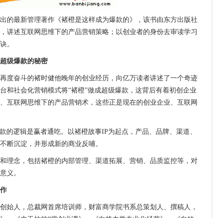
出的最新管理著作《褚橙是这样成为爆款的》，该书由东方出版社
，讲述互联网思维下的产品营销策略；以创业者的身份去审读学习
诀。
造超级爆款的秘密
再度奋斗的褚时健他晚年的创业经历，向亿万读者讲述了一个奇迹
台和社会化营销模式将“褚橙”做成超级爆款，这背后有着初创企业
、互联网思维下的产品营销术，这些正是现在的创业企业、互联网
爆款的逻辑是赢者通吃。以褚橙故事IP为起点，产品、品牌、渠道、
不断沉淀，并形成新的商业反哺。
和理念，包括褚橙的内部管理、渠道拓展、营销、品质监控等，对
意义。
作
创始人，总裁网首席培训师，财富商学院书系总策划人、撰稿人，