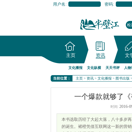
用户名:
密码:
主页
资讯
文
文化播报
文化纵横
天天书评
人物
当前位置：
主页
>
资讯
>
文化播报
>
图书出版
一个爆款就够了《
2016-0
时间:
本书选取历经了大起大落，八十多岁再
的诞生。褚橙凭借互联网这一新的营销