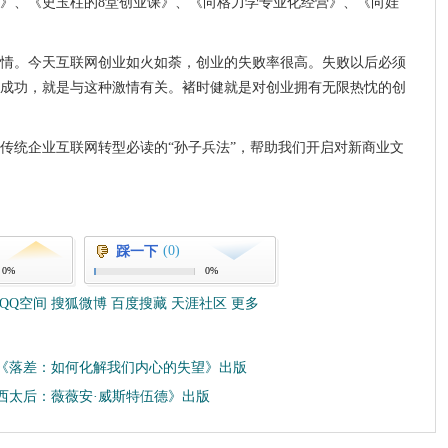
》、《史玉柱的8堂创业课》、《向格力学专业化经营》、《向娃
情。今天互联网创业如火如荼，创业的失败率很高。失败以后必须
成功，就是与这种激情有关。褚时健就是对创业拥有无限热忱的创
传统企业互联网转型必读的“孙子兵法”，帮助我们开启对新商业文
(0)
踩一下
0%
0%
QQ空间
搜狐微博
百度搜藏
天涯社区
更多
《落差：如何化解我们内心的失望》出版
西太后：薇薇安·威斯特伍德》出版
收藏
挑错
打印