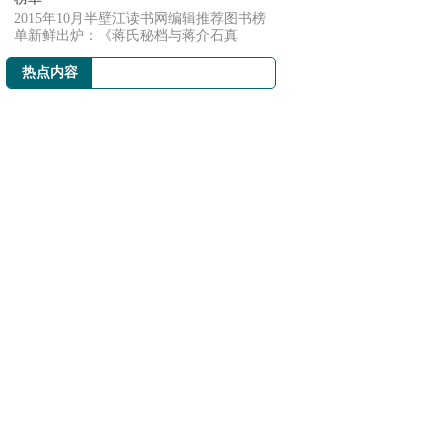
2015年10月半壁江读书网编辑推荐图书榜
单新鲜出炉：《蒋氏秘档与蒋介石真
相》、《支付...
热点内容