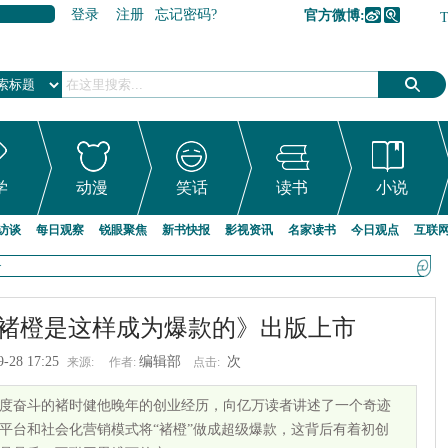
登录
注册
忘记密码?
官方微博:
加入收藏
学
动漫
笑话
读书
小说
访谈
每日观察
锐眼聚焦
新书快报
影视资讯
名家读书
今日观点
互联
>
褚橙是这样成为爆款的》出版上市
9-28 17:25
编辑部
次
来源:
作者:
点击:
度奋斗的褚时健他晚年的创业经历，向亿万读者讲述了一个奇迹
平台和社会化营销模式将“褚橙”做成超级爆款，这背后有着初创