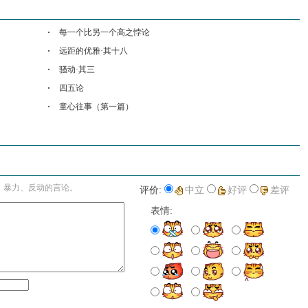
每一个比另一个高之悖论
远距的优雅·其十八
骚动·其三
四五论
童心往事（第一篇）
进入详细评论页>>
、暴力、反动的言论。
评价:
中立
好评
差评
表情: