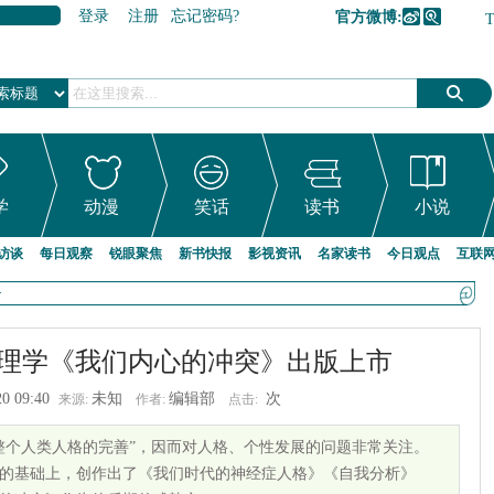
登录
注册
忘记密码?
官方微博:
加入收藏
学
动漫
笑话
读书
小说
访谈
每日观察
锐眼聚焦
新书快报
影视资讯
名家读书
今日观点
互联
>
理学《我们内心的冲突》出版上市
20 09:40
未知
编辑部
次
来源:
作者:
点击:
整个人类人格的完善”，因而对人格、个性发展的问题非常关注。
的基础上，创作出了《我们时代的神经症人格》《自我分析》