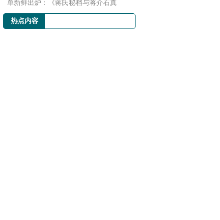
单新鲜出炉：《蒋氏秘档与蒋介石真
相》、《支付...
热点内容