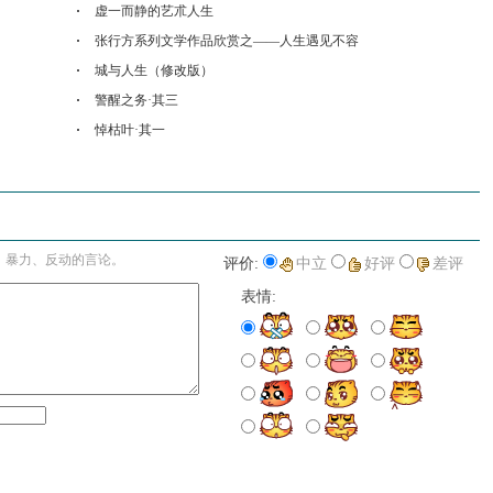
虚一而静的艺朮人生
张行方系列文学作品欣赏之——人生遇见不容
城与人生（修改版）
警醒之务·其三
悼枯叶·其一
进入详细评论页>>
、暴力、反动的言论。
评价:
中立
好评
差评
表情: