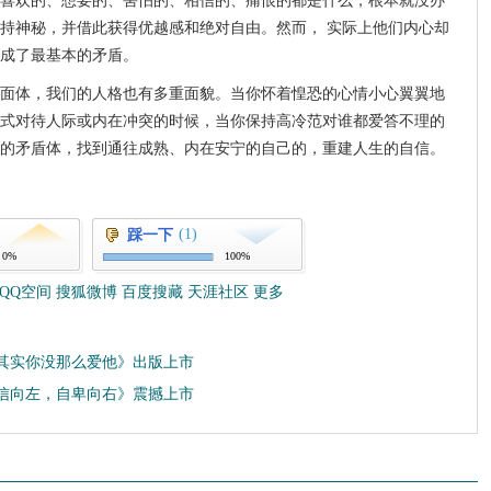
喜欢的、想要的、害怕的、相信的、痛恨的都是什么，根本就没办
持神秘，并借此获得优越感和绝对自由。然而， 实际上他们内心却
成了最基本的矛盾。
面体，我们的人格也有多重面貌。当你怀着惶恐的心情小心翼翼地
式对待人际或内在冲突的时候，当你保持高冷范对谁都爱答不理的
的矛盾体，找到通往成熟、内在安宁的自己的，重建人生的自信。
(1)
踩一下
0%
100%
QQ空间
搜狐微博
百度搜藏
天涯社区
更多
其实你没那么爱他》出版上市
信向左，自卑向右》震撼上市
收藏
挑错
打印