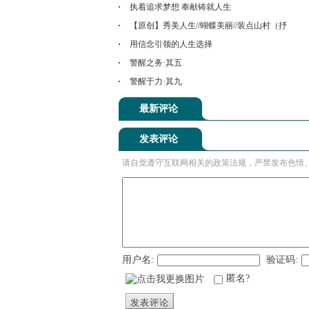
执着追求梦想 奉献铸就人生
【原创】秀美人生//蝴蝶美丽//装点山村（抒
用信念引领的人生选择
警醒之务·其五
警醒于力·其九
最新评论
发表评论
请自觉遵守互联网相关的政策法规，严禁发布色情
用户名:
验证码:
匿名?
发表评论