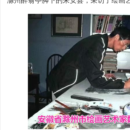
滁州醉翁亭脚下的来安县，采访了绘画