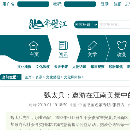
用户名:
密码:
登录
注册
忘
主页
资讯
文学
动漫
文化播报
文化纵横
天天书评
人物访谈
每日观察
锐眼聚焦
当前位置：
主页
>
资讯
>
文化播报
>
文化风向标
>
魏太兵：遨游在江南美景中
2019-01-19 18:50
中国书画名家专访-张行方
时间:
来源:
魏太兵先生，职业画家。1953年6月5日生于安徽省来安县汊河新
加政府和社会各类团体组织的慈善捐助公益活动，把爱心送给每一