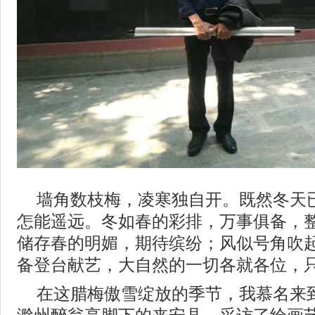
墙角数枝梅，凌寒独自开。既然冬天
怎能遥远。冬如春的彩排，万事俱备，
储存春的明媚，期待缤纷；风似号角吹
备登台献艺，大自然的一切各就各位，
在这腊梅傲雪绽放的季节，我慕名来