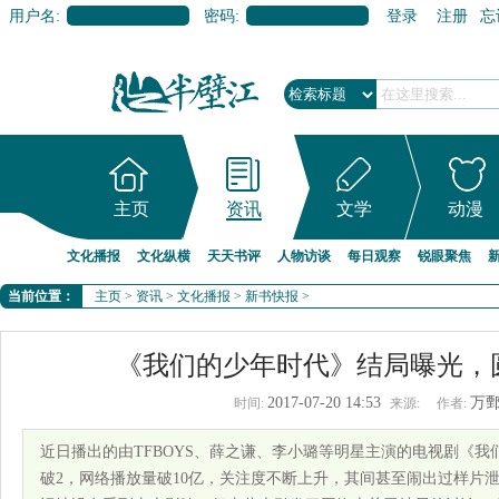
用户名:
密码:
登录
注册
忘
主页
资讯
文学
动漫
文化播报
文化纵横
天天书评
人物访谈
每日观察
锐眼聚焦
当前位置：
主页
>
资讯
>
文化播报
>
新书快报
>
《我们的少年时代》结局曝光，
2017-07-20 14:53
万
时间:
来源:
作者:
近日播出的由TFBOYS、薛之谦、李小璐等明星主演的电视剧《
破2，网络播放量破10亿，关注度不断上升，其间甚至闹出过样片