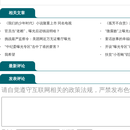
相关文章
《我们的少年时代》小说隆重上市 同名电视
《孤芳不自赏》
官员当“老赖”，曝光后还钱说明啥？
“微腐败”上曝
挑战最严监察令：美团网近万无证餐厅曝光
童话故事的幸福
“中纪委曝光专区”击中了谁的要害？
开设“曝光专区”
我希望
扶贫“小苍蝇”
最新评论
发表评论
请自觉遵守互联网相关的政策法规，严禁发布色