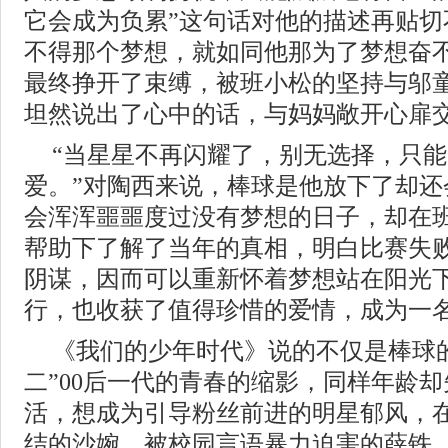
它会成为负累”这句话对他的描述再贴切
不得那个梦想，就如同他那为了梦想奋
最终挣开了束缚，被班小松的坚持与邬
坦然说出了心中的话，与妈妈敞开心扉
“当星星不再闪耀了，别无选择，只
爱。”对陶西来说，棒球是他放下了却还
会浑浑噩噩度过没有梦想的日子，却在
帮助下了解了当年的真相，明白比赛失
阴谋，因而可以重新怀着梦想站在阳光
行，也收获了值得珍惜的爱情，成为一
《我们的少年时代》说的不仅是棒球
二”00后一代的青春的缩影，同样年龄
活，想成为引导粉丝前进的明星郁风，
结的沙婉，被校园言语暴力迫害的薛铁