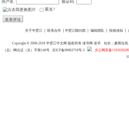
用户名:
验证码:
匿名?
发表评论
|
|
|
|
|
关于半壁江
联系合作
半壁江顾问团
编辑团队
投稿须知
Copyright
©
2008-2018
半壁江中文网
版权所有
读书网
读书
站长：豪斯拉风 投稿信箱
（总）网出证（京）字第140号
京ICP备09063710号-3
京公网安备1101020200