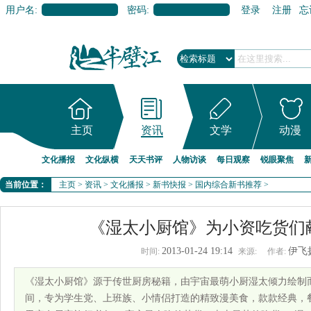
用户名:
密码:
登录
注册
忘
主页
资讯
文学
动漫
文化播报
文化纵横
天天书评
人物访谈
每日观察
锐眼聚焦
当前位置：
主页
>
资讯
>
文化播报
>
新书快报
>
国内综合新书推荐
>
《湿太小厨馆》为小资吃货们
2013-01-24 19:14
伊飞
时间:
来源:
作者:
《湿太小厨馆》源于传世厨房秘籍，由宇宙最萌小厨湿太倾力绘制
间，专为学生党、上班族、小情侣打造的精致漫美食，款款经典，