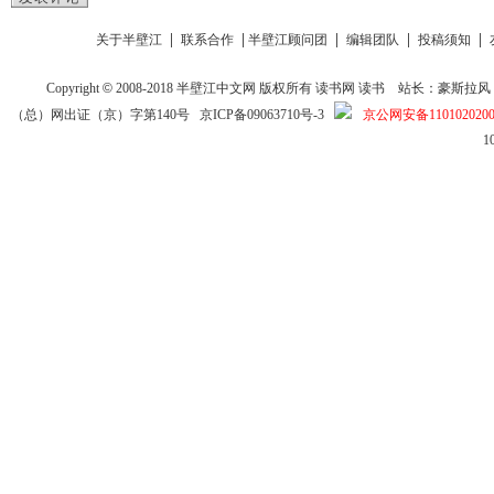
|
|
|
|
|
关于半壁江
联系合作
半壁江顾问团
编辑团队
投稿须知
Copyright
©
2008-2018
半壁江中文网
版权所有
读书网
读书
站长：豪斯拉风 投稿信箱
（总）网出证（京）字第140号
京ICP备09063710号-3
京公网安备1101020200