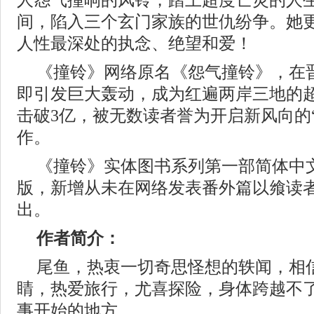
人怨气撞响的风铃，踏上超度亡灵的人
间，陷入三个玄门家族的世仇纷争。她
人性最深处的执念、绝望和爱！
《撞铃》网络原名《怨气撞铃》，在
即引发巨大轰动，成为红遍两岸三地的
击破3亿，被无数读者誉为开启新风向的
作。
《撞铃》实体图书系列第一部简体中
版，新增从未在网络发表番外篇以飨读
出。
作者简介：
尾鱼，热衷一切奇思怪想的轶闻，相
睛，热爱旅行，尤喜探险，身体跨越不
事开始的地方。