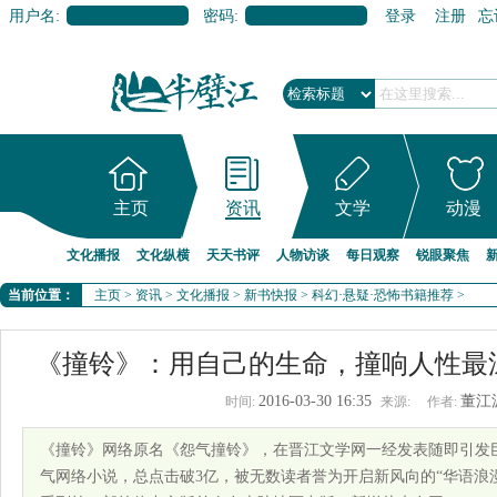
用户名:
密码:
登录
注册
忘
主页
资讯
文学
动漫
文化播报
文化纵横
天天书评
人物访谈
每日观察
锐眼聚焦
当前位置：
主页
>
资讯
>
文化播报
>
新书快报
>
科幻·悬疑·恐怖书籍推荐
>
《撞铃》：用自己的生命，撞响人性最
2016-03-30 16:35
董江
时间:
来源:
作者:
《撞铃》网络原名《怨气撞铃》，在晋江文学网一经发表随即引发
气网络小说，总点击破3亿，被无数读者誉为开启新风向的“华语浪