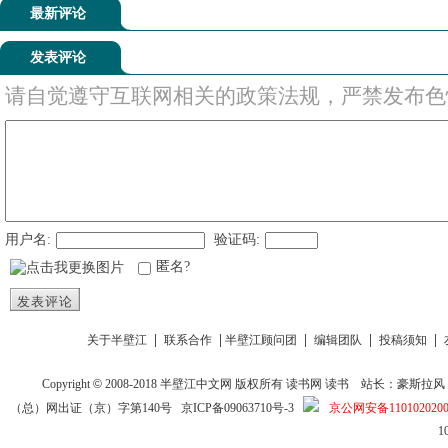
最新评论
发表评论
请自觉遵守互联网相关的政策法规，严禁发布色
用户名:
验证码:
匿名?
发表评论
|
|
|
|
|
关于半壁江
联系合作
半壁江顾问团
编辑团队
投稿须知
Copyright
©
2008-2018
半壁江中文网
版权所有
读书网
读书
站长：豪斯拉风 投稿信箱
（总）网出证（京）字第140号
京ICP备09063710号-3
京公网安备1101020200