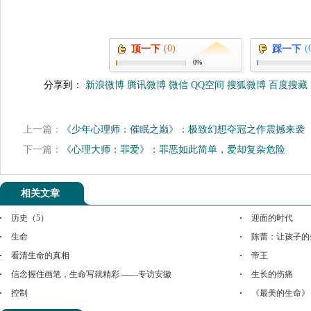
(0)
(
顶一下
踩一下
0%
分享到：
新浪微博
腾讯微博
微信
QQ空间
搜狐微博
百度搜藏
上一篇：
《少年心理师：催眠之巅》：极致幻想夺冠之作震撼来袭
下一篇：
《心理大师：罪爱》：罪恶如此简单，爱却复杂危险
相关文章
历史（5）
迎面的时代
生命
陈蕾：让孩子的
看清生命的真相
帝王
信念握住画笔，生命写就精彩 ——专访安徽
生长的伤痛
控制
《最美的生命》