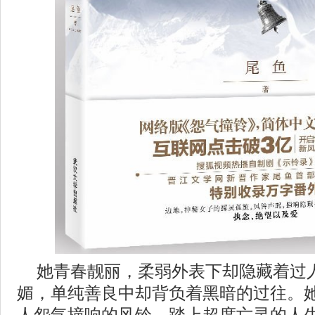
她青春靓丽，柔弱外表下却隐藏着过
媚，单纯善良中却背负着黑暗的过往。