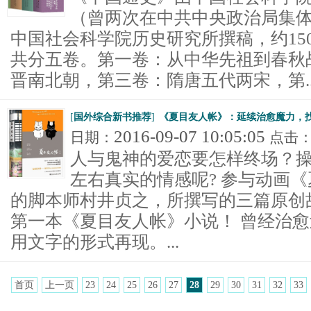
（曾两次在中共中央政治局集
中国社会科学院历史研究所撰稿，约150
共分五卷。第一卷：从中华先祖到春秋
晋南北朝，第三卷：隋唐五代两宋，第..
[
国外综合新书推荐
]
《夏目友人帐》：延续治愈魔力，
2016-09-07 10:05:05
日期：
点击
人与鬼神的爱恋要怎样终场？
左右真实的情感呢? 参与动画《
的脚本师村井贞之，所撰写的三篇原创
第一本《夏目友人帐》小说！ 曾经治
用文字的形式再现。...
首页
上一页
23
24
25
26
27
28
29
30
31
32
33