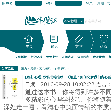
用户名:
密码:
登录
注册
忘
主页
资讯
文学
动漫
文化播报
文化纵横
天天书评
人物访谈
每日观察
锐眼聚焦
当前位置：
主页
>
资讯
>
文化播报
>
新书快报
>
[
励志·心理·职场书籍推荐
]
《落差：如何化解我们内心的
2016-09-28 10:02:22
日期：
点击
通过这本书，你将得到许多不
多精彩的心理学技巧。你将随
深处走一遍，看清心中负面情绪的本质