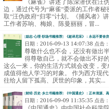
《麻雀》讲述了陈深潜伏在汪
边，通过代号为“麻雀”委派的工作者秘
取”汪伪政府“归零”计划。《捕风者》
工作者苏响、梅娘、陈曼丽丽，冒...
[
励志·心理·职场书籍推荐
]
《超译尼采》：永远不要舍
2016-09-13 14:07:38
日期：
点击
尊敬什么也不会，还没有做出
得尊敬自己，就不会做出不好
这么一来，你的生活方式就会改变，变
成值得他人学习的对象。 作为西方现
往给人留下孤高、厌世的印象，其实...
[
财经·历史·乡土书籍推荐
]
《中国通史》：正本清源、
2016-09-09 11:35:35
日期：
点击
《中国通史》由中国社会科学