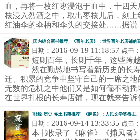
血，再将一枚红枣浸泡于血中，十四天
核浸入烈酒之中，取出枣核儿后，刻上
红油伞的伞柄和伞头的交接处……据说，用
[
国内综合新书推荐
]
《百年老店》：世界百年老店铺的
2016-09-19 11:18:57
日期：
点击
短则百年，长则千年，这些跨
然在勤恳地书写着新历史的长
迁、积累的竞争中坚守自己的一席之地
无数的危机之中他们又是如何毫不动摇
在世界扎根的长寿店铺，现在就来告诉你.
[
财经·历史·乡土书籍推荐
]
《麻雀》：人民文学奖得主
2016-09-14 13:33:35
日期：
点击
本书收录了《麻雀》《捕风者