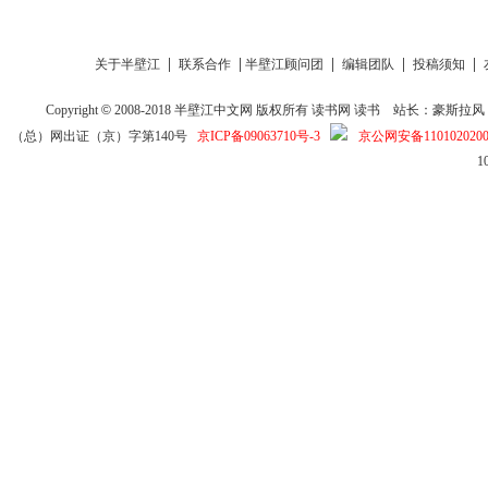
|
|
|
|
|
关于半壁江
联系合作
半壁江顾问团
编辑团队
投稿须知
Copyright
©
2008-2018
半壁江中文网
版权所有
读书网
读书
站长：豪斯拉风 投稿信箱
（总）网出证（京）字第140号
京ICP备09063710号-3
京公网安备1101020200