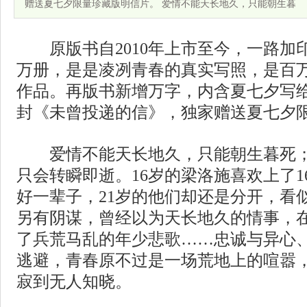
赠送夏七夕限量珍藏版明信片。 爱情不能天长地久，只能朝生暮
原版书自2010年上市至今，一路加印
万册，是是凌冽青春的真实写照，是百
作品。再版书新增万字，内含夏七夕写给
封《未曾投递的信》，独家赠送夏七夕
爱情不能天长地久，只能朝生暮死；
只会转瞬即逝。16岁的梁洛施喜欢上了
好一辈子，21岁的他们却还是分开，看
另有阴谋，曾经以为天长地久的情事，
了兵荒马乱的年少悲歌……忠诚与异心
逃避，青春原不过是一场荒地上的喧嚣
寂到无人知晓。