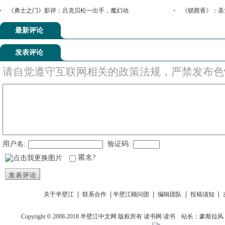
《勇士之门》影评：吕克贝松一出手，魔幻动
《锁茜香》：圣
最新评论
发表评论
请自觉遵守互联网相关的政策法规，严禁发布色
用户名:
验证码:
匿名?
发表评论
|
|
|
|
|
关于半壁江
联系合作
半壁江顾问团
编辑团队
投稿须知
Copyright
©
2008-2018
半壁江中文网
版权所有
读书网
读书
站长：豪斯拉风 投稿信箱