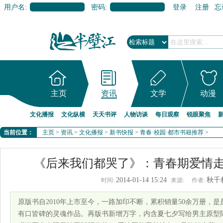
用户名:
密码:
登录
注册
忘
主页
资讯
文学
动漫
文化播报
文化纵横
天天书评
人物访谈
每日观察
锐眼聚焦
当前位置：
主页
>
资讯
>
文化播报
>
新书快报
>
青春·校园·都市书籍推荐
>
《后来我们都哭了》：青春期爱情
2014-01-14 15:24
秋千
时间:
来源:
作者:
原版书自2010年上市至今，一路加印不断，累积销量50余万册，
有口皆碑的灵魂作品。再版书新增万字，内含夏七夕写给男主原型