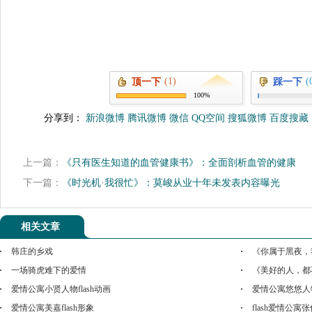
(1)
(
顶一下
踩一下
100%
分享到：
新浪微博
腾讯微博
微信
QQ空间
搜狐微博
百度搜藏
上一篇：
《只有医生知道的血管健康书》：全面剖析血管的健康
下一篇：
《时光机·我很忙》：莫峻从业十年未发表内容曝光
相关文章
韩庄的乡戏
《你属于黑夜，
一场骑虎难下的爱情
《美好的人，都
爱情公寓小贤人物flash动画
爱情公寓悠悠人物f
爱情公寓美嘉flash形象
flash爱情公寓