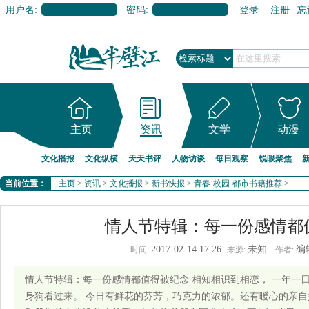
用户名:
密码:
登录
注册
忘
主页
资讯
文学
动漫
文化播报
文化纵横
天天书评
人物访谈
每日观察
锐眼聚焦
当前位置：
主页
>
资讯
>
文化播报
>
新书快报
>
青春·校园·都市书籍推荐
>
情人节特辑：每一份感情都
2017-02-14 17:26
未知
编
时间:
来源:
作者:
情人节特辑：每一份感情都值得被纪念 相知相识到相恋， 一年一日
身狗看过来。 今日有鲜花的芬芳，巧克力的浓郁。还有暖心的亲