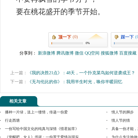
要在桃花盛开的季节开始。
(0)
(
顶一下
踩一下
0%
分享到：
新浪微博
腾讯微博
微信
QQ空间
搜狐微博
百度搜藏
上一篇：
《我的决胜21点》：48天，一个扑克菜鸟如何逆袭成王？
下一篇：
《无与伦比的你》：我用半生时光，唤你半暖回忆
相关文章
播种一片绿，送上一缕情，传递一份爱
情人节的脚步
行走西塘
情人节的情
一份写给中国文化的纯真与深情《惜君如常》
具备一份才能，
《觉醒吧，女人》书评：一份置于爱情与现实
为什么专注地做