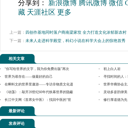
分享到：
新浪微博
腾讯微博
微信
藏
天涯社区
更多
上一篇：
四创作基地同时落户商南梁家坟 全力打造文化浓郁新农村
下一篇：
未来人走进科学殿堂，科幻小说在科学大会上的惊艳首秀
相关文章
“你写给世界的文字，我为你免费出版”再次
初上白人岩
世界为谁存在——做最好的自己
寻找时间的人：
在蝌蚪文的世界里遨游——专访非物质文化遗
世界华裔协会主
《动荡》：敲开20世纪60年代铁幕世界的隐蔽
灵动多姿韵律美
长江中文网《首席女中医》：找回中医的“世
修行厚道德为先
最新评论
发表评论