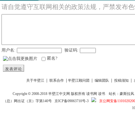
请自觉遵守互联网相关的政策法规，严禁发布色
用户名:
验证码:
匿名?
发表评论
|
|
|
|
|
关于半壁江
联系合作
半壁江顾问团
编辑团队
投稿须知
Copyright
©
2008-2018
半壁江中文网
版权所有
读书网
读书
站长：豪斯拉风 投稿信箱
（总）网出证（京）字第140号
京ICP备09063710号-3
京公网安备1101020200