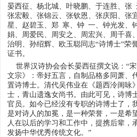
晏西征、杨北城、叶晓鹏、于连胜、张 
张宏毅、张锦云、张钦恩、张庆阳、张
星、赵碧玉、郑 寒、钟 一、钟光发、
娟、周爱民、周安之、周宏兴、周千喜
治明、孙绍辉、欧玉聪同志“诗博士”荣
证书。
世界汉诗协会会长晏西征撰文说：“宋
文宗》：帝好五言，自制品格多同萧、
置诗博士。清代吴伟业在《题西泠闺咏
士，青山遗逸女尚书。由此可见，诗博
官员。如今已经没有专职的诗博士了，
是对诗人的加冕，是一种荣誉，一是希
人在以后的学习和工作中，提携后辈，
发扬中华优秀传统文化。”