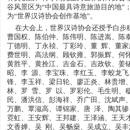
谷风景区为“中国最具诗意旅游目的地”
为“世界汉诗协会创作基地”。
在大会上，世界汉诗协会还授予白步
曹国权、陈伯仲、陈伟明、陈进嵩、陈
丁德明、丁永祯、丁彩玲、董 辉、董
费世明、高法纲、顾钦雍、郭振辉、何
黄胜平、黄拴江、吉金石、吉政钦、姜
昭、李 源、李宝珠、李红玉、李蛟龙
锋、李玉祥、梁日轮、廖正炎、林贵增
林、罗 雪、罗 以、罗彩伦、毛生明、
民、潘洪信、彭海祥、乔广田、沈斌声
万鹏、覃滋高、谭锦家、唐 泽、陶其骖
霓虹、王安辉、王邦建、王泽涵、王天
文香婵、吴 刚、吴畅燊、吴成立、吴