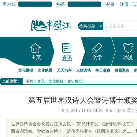
用户名:
密码:
登录
注册
忘
主页
资讯
文学
动漫
文化播报
文化纵横
天天书评
人物访谈
每日观察
锐眼聚焦
当前位置：
主页
>
资讯
>
文化播报
>
文坛快览
>
第五届世界汉诗大会暨诗博士颁
2015-11-09 18:30
董江
时间:
来源:
作者:
世界汉诗协会会长晏西征撰文说：“宋代计有功 《唐诗纪事•文宗
而古调清峻。尝欲置诗博士。清代吴伟业在《题西泠闺咏》之二：