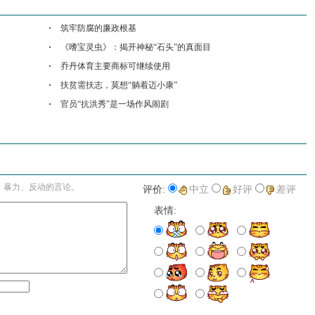
筑牢防腐的廉政根基
《嗜宝灵虫》：揭开神秘“石头”的真面目
乔丹体育主要商标可继续使用
扶贫需扶志，莫想“躺着迈小康”
官员“抗洪秀”是一场作风闹剧
进入详细评论页>>
、暴力、反动的言论。
评价:
中立
好评
差评
表情: