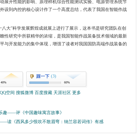
动展开性能的影响、原理样机综合性能测试实验、电源管理系统节
外设到内控的核心设计作了一个高度总结，代表了我国在智能作战
十八大”科学发展辉煌成就展上进行了展示，这本书是研究团队在创
瞻性研究中所获精华的浓缩，是我国智能作战装备技术领域的最新
平与开发能力的集中体现，增强了读者对我国国防高端作战装备的
(3)
踩一下
40%
60%
QQ空间
搜狐微博
百度搜藏
天涯社区
更多
乐趣——评《中国趣味寓言故事》
——读《西风多少恨吹不散眉弯：纳兰容若词传》有感
收藏
挑错
打印