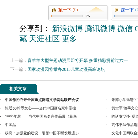
(0)
(
顶一下
踩一下
0%
分享到：
新浪微博
腾讯微博
微信
藏
天涯社区
更多
上一篇：
喜羊羊大型主题动漫展即将开幕 多重精彩提前过六一
下一篇：
国家动漫园将举办2015儿童动漫高峰论坛
相关文章
中国作协召开全国重点网络文学网站联席会议
朱湾小学邀请“
陈廷友/翰墨文心——当代中国画名家中堂楹
黄堂军/翰墨文
“中坚地带——当代中国画名家作品展（花鸟
陈廷友“澄怀观
中国品
高伟书法作品选
杨晓：加强党的建设，引领中国不断发展进步
文化中国网联合