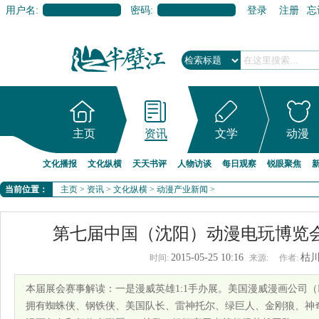
用户名:
密码:
登录
注册
忘
主页
资讯
文学
动漫
文化播报
文化纵横
天天书评
人物访谈
每日观察
锐眼聚焦
当前位置：
主页
>
资讯
>
文化纵横
>
动漫产业新闻
>
第七届中国（沈阳）动漫电玩博览
2015-05-25 10:16
枯
时间:
来源:
作者:
本届展会赛事解读：一是漫威英雄1:1手办展。美国漫威漫画公司（Marve
拥有蜘蛛侠、钢铁侠、美国队长、雷神托尔、绿巨人、金刚狼、神奇