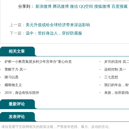
分享到：
新浪微博
腾讯微博
微信
QQ空间
搜狐微博
百度搜藏
上一篇：
美元升值或给全球经济带来深远影响
下一篇：
温中：管好身边人，穿好防腐服
相关文章
炉桥一小教育集团乡村少年宫举办“童心向党
岁月的流传·其
警醒于力·其一
远程控制·其一
陋习以愚
三七思想
藏唯物主义
我们的年会，有
2019，身边有快乐陪伴
来路，你所获得
最新评论
发表评论
请自觉遵守互联网相关的政策法规，严禁发布色情、暴力、反动的言论。