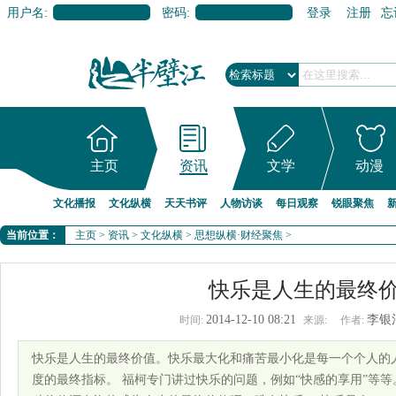
用户名:
密码:
登录
注册
忘
主页
资讯
文学
动漫
文化播报
文化纵横
天天书评
人物访谈
每日观察
锐眼聚焦
当前位置：
主页
>
资讯
>
文化纵横
>
思想纵横·财经聚焦
>
快乐是人生的最终
2014-12-10 08:21
李银
时间:
来源:
作者:
快乐是人生的最终价值。快乐最大化和痛苦最小化是每一个个人的
度的最终指标。 福柯专门讲过快乐的问题，例如“快感的享用”等