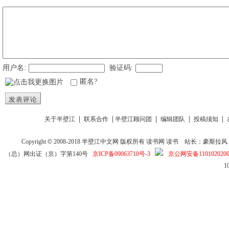
用户名:
验证码:
匿名?
发表评论
|
|
|
|
|
关于半壁江
联系合作
半壁江顾问团
编辑团队
投稿须知
Copyright
©
2008-2018
半壁江中文网
版权所有
读书网
读书
站长：豪斯拉风 投稿信箱
（总）网出证（京）字第140号
京ICP备09063710号-3
京公网安备1101020200