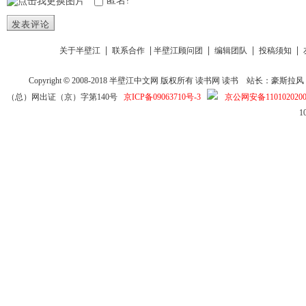
匿名?
发表评论
|
|
|
|
|
关于半壁江
联系合作
半壁江顾问团
编辑团队
投稿须知
Copyright
©
2008-2018
半壁江中文网
版权所有
读书网
读书
站长：豪斯拉风 投稿信箱
（总）网出证（京）字第140号
京ICP备09063710号-3
京公网安备1101020200