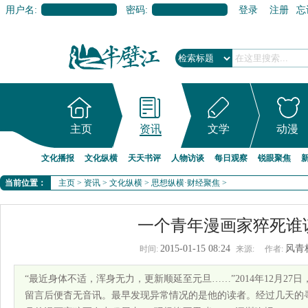
用户名:
密码:
登录
注册
忘
主页
资讯
文学
动漫
文化播报
文化纵横
天天书评
人物访谈
每日观察
锐眼聚焦
当前位置：
主页
>
资讯
>
文化纵横
>
思想纵横·财经聚焦
>
一个青年漫画家猝死谁
2015-01-15 08:24
风青
时间:
来源:
作者:
“最近身体不适，浑身无力，更新顺延至元旦……”2014年12月27
留言后便杳无音讯。最早发现异常情况的是他的读者。经过几天的