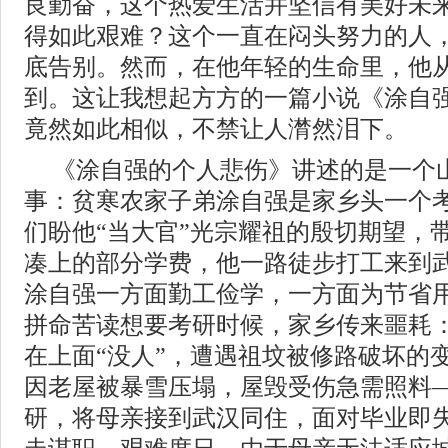
良勤奋，这个热爱生活并坚信有美好未
得如此艰难？这个一直在闷头努力的人
底告别。然而，在他年轻的生命里，他
到。这让我想起方方的一篇小说《涂自
竟然如此相似，不禁让人潸然泪下。
《涂自强的个人悲伤》讲述的是一个
事：贫寒农家子弟涂自强是家乡头一个
们盼他“当大官”光宗耀祖的殷切期望，
凑上的部分学费，他一路徒步打工来到
涂自强一方面勤工俭学，一方面为节省
拼命苦读想要考研时候，家乡传来噩耗
在上面“没人”，遭遇祖坟被修路破坏的
因老屋被暴雪压塌，屋毁受伤急需照料
研，将母亲接到武汉同住，面对毕业即