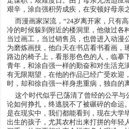
走谋职，艰难度日。由于母亲无法适应
艰辛，涂自强积劳成疾，在安顿好母亲
而漫画家深流，“24岁离开家，只有
冷的时候躲到附近的楼洞里，他做过各
当过画工，当过销售员，也曾进入动漫
为磨炼画技，他白天在书店看书看画，
路边的椅子上，看形形色色的人，临摹下
青年，和涂自强一样的勤奋和对生活充
有无限期望，在他的作品已经广受欢迎
时，却和徐自强一样身患重病，独自的
这个时代似乎已荡清了曾经的公平与
论如何挣扎，终逃脱不了被碾碎的命运
是在现实中，我们都能看到，现在大学
出生的孩子，尤其农村出来打拼的年轻