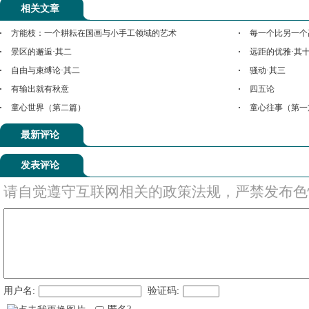
相关文章
方能枝：一个耕耘在国画与小手工领域的艺术
每一个比另一个
景区的邂逅·其二
远距的优雅·其
自由与束缚论·其二
骚动·其三
有输出就有秋意
四五论
童心世界（第二篇）
童心往事（第一
最新评论
发表评论
请自觉遵守互联网相关的政策法规，严禁发布色
用户名:
验证码: