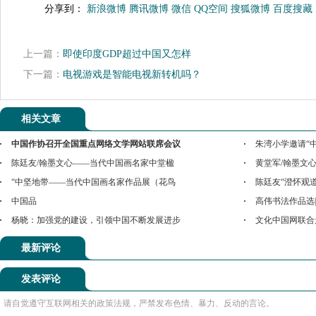
分享到：
新浪微博
腾讯微博
微信
QQ空间
搜狐微博
百度搜藏
上一篇：
即使印度GDP超过中国又怎样
下一篇：
电视游戏是智能电视新转机吗？
相关文章
中国作协召开全国重点网络文学网站联席会议
朱湾小学邀请“
陈廷友/翰墨文心——当代中国画名家中堂楹
黄堂军/翰墨文
“中坚地带——当代中国画名家作品展（花鸟
陈廷友“澄怀观
中国品
高伟书法作品选
杨晓：加强党的建设，引领中国不断发展进步
文化中国网联合
最新评论
发表评论
请自觉遵守互联网相关的政策法规，严禁发布色情、暴力、反动的言论。