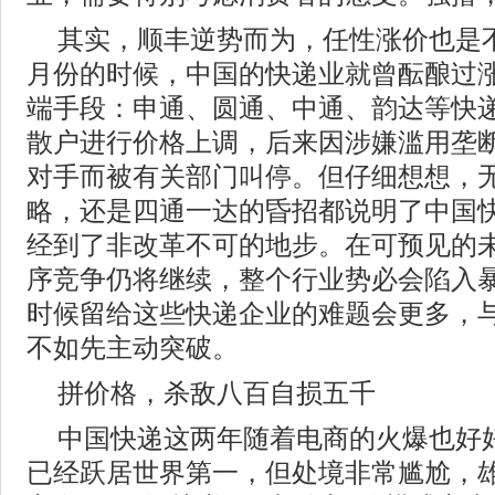
其实，顺丰逆势而为，任性涨价也是
月份的时候，中国的快递业就曾酝酿过
端手段：申通、圆通、中通、韵达等快
散户进行价格上调，后来因涉嫌滥用垄
对手而被有关部门叫停。但仔细想想，
略，还是四通一达的昏招都说明了中国
经到了非改革不可的地步。在可预见的
序竞争仍将继续，整个行业势必会陷入
时候留给这些快递企业的难题会更多，
不如先主动突破。
拼价格，杀敌八百自损五千
中国快递这两年随着电商的火爆也好
已经跃居世界第一，但处境非常尴尬，