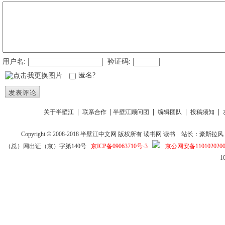
用户名:
验证码:
匿名?
发表评论
|
|
|
|
|
关于半壁江
联系合作
半壁江顾问团
编辑团队
投稿须知
Copyright
©
2008-2018
半壁江中文网
版权所有
读书网
读书
站长：豪斯拉风 投稿信箱
（总）网出证（京）字第140号
京ICP备09063710号-3
京公网安备1101020200