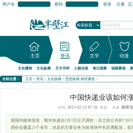
用户名:
密码:
登录
注册
忘
主页
资讯
文学
动漫
文化播报
文化纵横
天天书评
人物访谈
每日观察
锐眼聚焦
当前位置：
主页
>
资讯
>
文化纵横
>
思想纵横·财经聚焦
>
中国快递业该如何
2015-02-12 07:16
康斯
时间:
来源:
作者:
据国内媒体报道，顺丰快递自2月1日正式调价，在之前公布的“20
调价会覆盖25个省市，涉及的主要业务为标准快件长距离配送，首