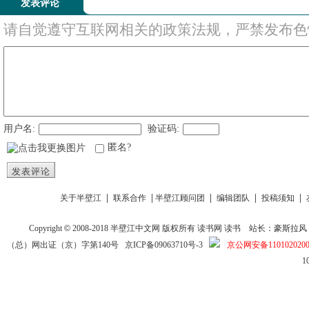
发表评论
请自觉遵守互联网相关的政策法规，严禁发布色
用户名:
验证码:
匿名?
发表评论
|
|
|
|
|
关于半壁江
联系合作
半壁江顾问团
编辑团队
投稿须知
Copyright
©
2008-2018
半壁江中文网
版权所有
读书网
读书
站长：豪斯拉风 投稿信箱
（总）网出证（京）字第140号
京ICP备09063710号-3
京公网安备1101020200