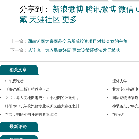
分享到：
新浪微博
腾讯微博
微信
藏
天涯社区
更多
上一篇：
湖南湘商大宗商品交易所成投资项目对接会签约主角
下一篇：
丛连彪：为农民做好事 更建设循环经济发展模式
相关文章
中午想吃啥
流体力学
《啃碎新三板》推荐序（2）
甘肃专业书画电
评《世界人文地图趣史》：于地图的细微处，
国家动物博物馆
绵阳市中职学校汽修专业教师技能大赛在北川
神装备助少年完
李君：书榜和书评需有专业水准
“数字J”
最新评论