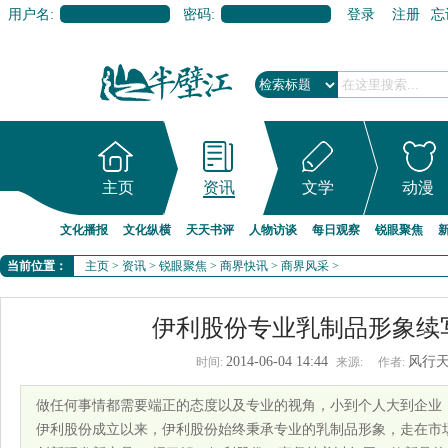
用户名:
密码:
登录
注册
忘
主页
资讯
文学
动漫
文化播报
文化纵横
天天书评
人物访谈
每日观察
锐眼聚焦
当前位置：
主页
>
资讯
>
锐眼聚焦
>
商界快讯
>
商界风采
>
伊利股份专业乳制品形象续
2014-06-04 14:44
风行
时间:
来源:
作者:
做任何事情都需要端正的态度以及专业的视角，小到个人大到企业
伊利股份成立以来，伊利股份始终秉承专业的乳制品形象，走在市