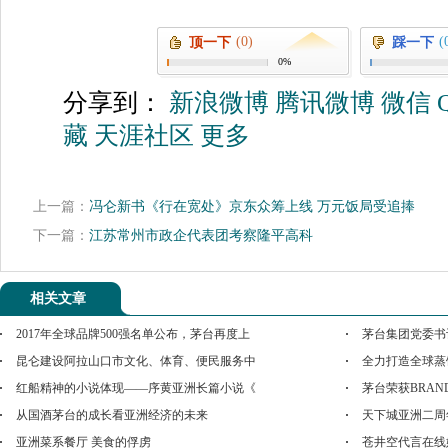
(0)
(
顶一下
踩一下
0%
分享到：
新浪微博
腾讯微博
微信
藏
天涯社区
更多
上一篇：
冯仑新书《行在宽处》京东众筹上线 万元饭局受追捧
下一篇：
江苏常州市政企代表团考察隆平高科
相关文章
2017年全球品牌500强名单公布，茅台再度上
茅台集团党委书
昆仑建设阿拉山口市文化、体育、便民服务中
全力打造全球蒸
红船精神的小说体现——序黄亚洲长篇小说《
茅台荣获BRANDZ
从国酒茅台的成长看亚洲经济的未来
天下城亚洲二周
亚洲菜系餐厅 美食的俘虏
苍井空代言在线