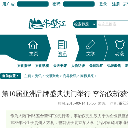
用户名:
密码:
登录
注册
忘
主页
资讯
文学
动漫
文化播报
文化纵横
天天书评
人物访谈
每日观察
锐眼聚焦
当前位置：
主页
>
资讯
>
锐眼聚焦
>
商界快讯
>
商界风采
>
第10届亚洲品牌盛典澳门举行 李治仪斩获
2015-09-14 15:55
董江
时间:
来源:
作者:
作为大陆“网络整合营销”的先行者，李治仪先生致力于为企业做整
1985年出生于贵州大方县，曾就读于北京某大学（后因家庭困难退学