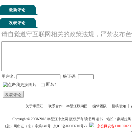
最新评论
发表评论
请自觉遵守互联网相关的政策法规，严禁发布色
用户名:
验证码:
匿名?
发表评论
|
|
|
|
|
关于半壁江
联系合作
半壁江顾问团
编辑团队
投稿须知
Copyright
©
2008-2018
半壁江中文网
版权所有
读书网
读书
站长：豪斯拉风 投稿信箱
（总）网出证（京）字第140号
京ICP备09063710号-3
京公网安备1101020200