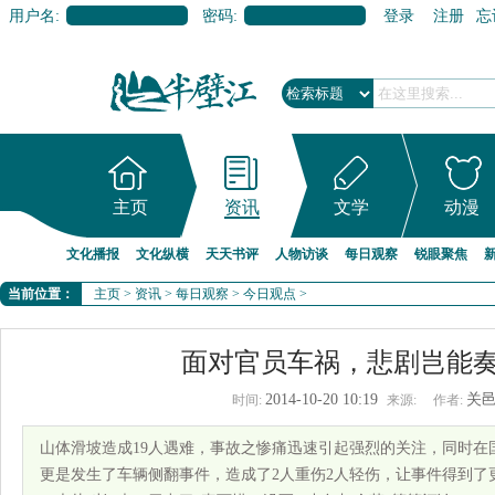
用户名:
密码:
登录
注册
忘
主页
资讯
文学
动漫
文化播报
文化纵横
天天书评
人物访谈
每日观察
锐眼聚焦
当前位置：
主页
>
资讯
>
每日观察
>
今日观点
>
面对官员车祸，悲剧岂能
2014-10-20 10:19
关
时间:
来源:
作者:
山体滑坡造成19人遇难，事故之惨痛迅速引起强烈的关注，同时在
更是发生了车辆侧翻事件，造成了2人重伤2人轻伤，让事件得到了