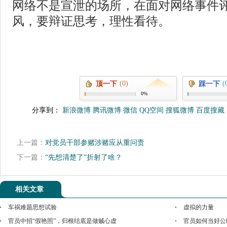
网络不是宣泄的场所，在面对网络事件
风，要辩证思考，理性看待。
(0)
(
顶一下
踩一下
0%
分享到：
新浪微博
腾讯微博
微信
QQ空间
搜狐微博
百度搜藏
上一篇：
对党员干部参赌涉赌应从重问责
下一篇：
“先想清楚了”折射了啥？
相关文章
车祸难题思想试验
虚拟的力量
官员中招“假艳照”，归根结底是做贼心虚
官员如何当好公