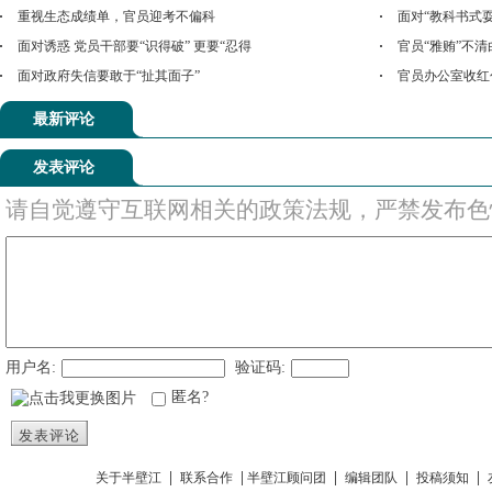
重视生态成绩单，官员迎考不偏科
面对“教科书式
面对诱惑 党员干部要“识得破” 更要“忍得
官员“雅贿”不清
面对政府失信要敢于“扯其面子”
官员办公室收红
最新评论
发表评论
请自觉遵守互联网相关的政策法规，严禁发布色
用户名:
验证码:
匿名?
发表评论
|
|
|
|
|
关于半壁江
联系合作
半壁江顾问团
编辑团队
投稿须知