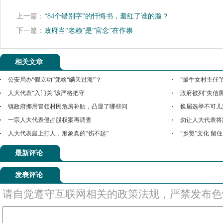
上一篇：
“84个错别字”的忏悔书，羞红了谁的脸？
下一篇：
政府当“老赖”是“官念”在作祟
相关文章
公安局办“假立功”凭啥“瞒天过海”？
“最牛女村主任”
人大代表“入门关”该严格把守
政府被列“失信
镇政府挪用冒领村民危房补贴，凸显了哪些问
换届选举不可儿
一宗人大代表侵占股权案再调查
勿让人大代表将
人大代表庭上打人，形象真的“伤不起”
“乡贤”文化 留
最新评论
发表评论
请自觉遵守互联网相关的政策法规，严禁发布色