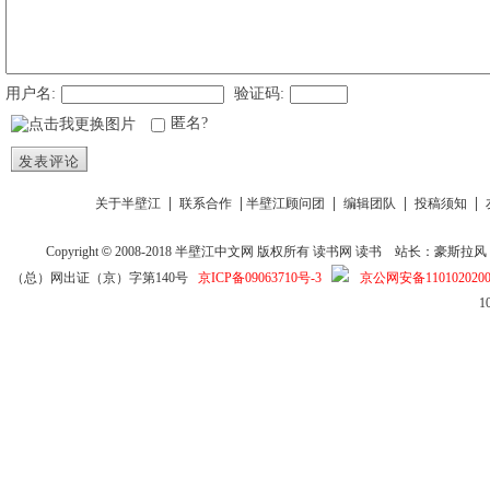
用户名:
验证码:
匿名?
发表评论
|
|
|
|
|
关于半壁江
联系合作
半壁江顾问团
编辑团队
投稿须知
Copyright
©
2008-2018
半壁江中文网
版权所有
读书网
读书
站长：豪斯拉风 投稿信箱
（总）网出证（京）字第140号
京ICP备09063710号-3
京公网安备1101020200