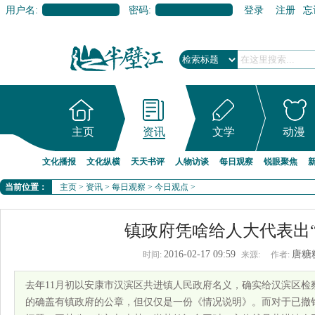
用户名:
密码:
登录
注册
忘
主页
资讯
文学
动漫
文化播报
文化纵横
天天书评
人物访谈
每日观察
锐眼聚焦
当前位置：
主页
>
资讯
>
每日观察
>
今日观点
>
镇政府凭啥给人大代表出“
2016-02-17 09:59
唐糖
时间:
来源:
作者:
去年11月初以安康市汉滨区共进镇人民政府名义，确实给汉滨区检
的确盖有镇政府的公章，但仅仅是一份《情况说明》。而对于已撤