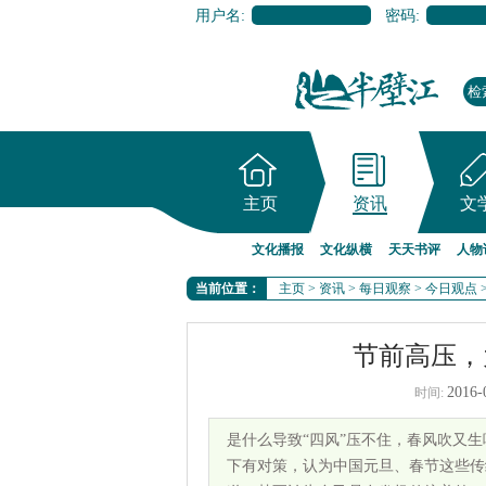
用户名:
密码:
主页
资讯
文
文化播报
文化纵横
天天书评
人物
当前位置：
主页
>
资讯
>
每日观察
>
今日观点
节前高压，
2016-
时间:
是什么导致“四风”压不住，春风吹又
下有对策，认为中国元旦、春节这些传