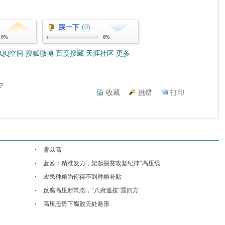
(0)
踩一下
0%
0%
QQ空间
搜狐微博
百度搜藏
天涯社区
更多
？
收藏
挑错
打印
雪以高
蓝茜：精准发力，架起脱贫攻坚纪律“高压线
农民种粮为何得不到种粮补贴
反腐高压新常态，“八府巡按”震四方
高压态势下腐败无处遁形