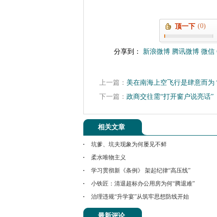
(0)
顶一下
分享到：
新浪微博
腾讯微博
微信
上一篇：
美在南海上空飞行是肆意而为
下一篇：
政商交往需“打开窗户说亮话”
相关文章
坑爹、坑夫现象为何屡见不鲜
柔水唯物主义
学习贯彻新《条例》 架起纪律“高压线”
小铁匠：清退超标办公用房为何“腾退难”
治理违规“升学宴”从筑牢思想防线开始
最新评论