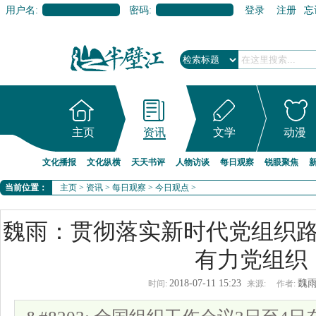
用户名:
密码:
登录
注册
忘
主页
资讯
文学
动漫
文化播报
文化纵横
天天书评
人物访谈
每日观察
锐眼聚焦
当前位置：
主页
>
资讯
>
每日观察
>
今日观点
>
魏雨：贯彻落实新时代党组织
有力党组织
2018-07-11 15:23
魏
时间:
来源:
作者: