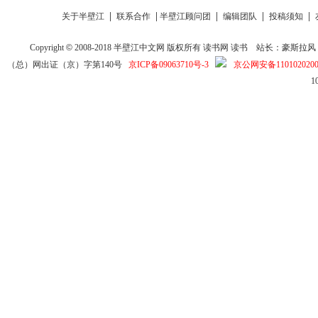
|
|
|
|
|
关于半壁江
联系合作
半壁江顾问团
编辑团队
投稿须知
Copyright
©
2008-2018
半壁江中文网
版权所有
读书网
读书
站长：豪斯拉风 投稿信箱
（总）网出证（京）字第140号
京ICP备09063710号-3
京公网安备1101020200