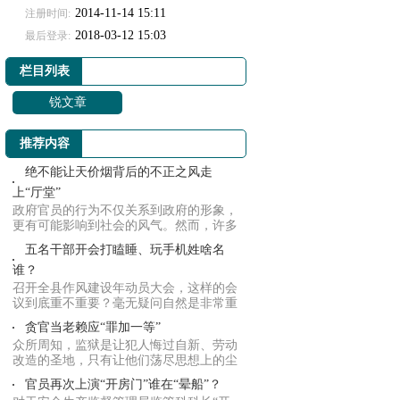
2014-11-14 15:11
注册时间:
2018-03-12 15:03
最后登录:
栏目列表
锐文章
推荐内容
绝不能让天价烟背后的不正之风走
上“厅堂”
政府官员的行为不仅关系到政府的形象，
更有可能影响到社会的风气。然而，许多
的官员们...
五名干部开会打瞌睡、玩手机姓啥名
谁？
召开全县作风建设年动员大会，这样的会
议到底重不重要？毫无疑问自然是非常重
要，毕竟...
贪官当老赖应“罪加一等”
众所周知，监狱是让犯人悔过自新、劳动
改造的圣地，只有让他们荡尽思想上的尘
埃，洗去...
官员再次上演“开房门”谁在“晕船”？