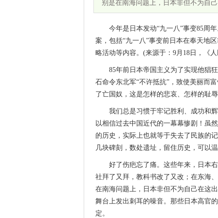
别是在南海问题上，日本非但不为自己
今年是日本发动“九一八”事变85周
案，包括“九一八”事变前日本在奉天地
略活动等内容。(来源于：9月18日，《人
85年前日本帝国主义为了实现他猖
石命令东北军“不许抵抗”，致使美丽而富
了亡国奴，这是怎样的悲哀、怎样的耻辱
我们总是习惯于牢记胜利、成功和辉
以相信过去中国近代的一幕幕惨剧！虽然
的历史，实际上也就等于失去了民族的记
几块碑刻，数处遗址，留住历史，可以温
好了伤疤忘了痛。这些年来，日本右
社拜了又拜，教科书改了又改；在东海、
在南海问题上，日本非但不为自己在这出
舞台上发出刺耳的噪音。那些日本高官的
定。