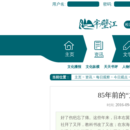
用户名:
密码:
主页
资讯
文
文化播报
文化纵横
天天书评
人物
当前位置：
主页
>
资讯
>
每日观察
>
今日观点
85年前的
2016-09
时间:
好了伤疤忘了痛。这些年来，日本右翼
社拜了又拜，教科书改了又改；在东海