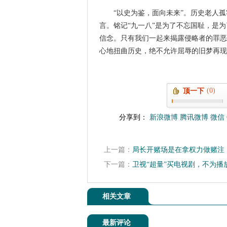
“以史为鉴，面向未来”。历史老人
言。铭记“九一八”是为了不忘国耻，是
信念。只有我们一起来揭露侵略者的罪恶
心地扭曲历史，绝不允许屈辱的旧梦再现
(0)
顶一下
分享到：
新浪微博
腾讯微博
微信
上一篇：
局长开赌场是在拿权力做赌注
下一篇：
卫视“超量”买电视剧，不为播
相关文章
最新评论