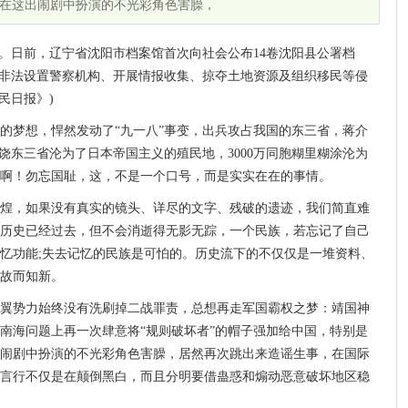
在这出闹剧中扮演的不光彩角色害臊，
年。日前，辽宁省沈阳市档案馆首次向社会公布14卷沈阳县公署档
区非法设置警察机构、开展情报收集、掠夺土地资源及组织移民等侵
民日报》)
狂的梦想，悍然发动了“九一八”事变，出兵攻占我国的东三省，蒋介
饶东三省沦为了日本帝国主义的殖民地，3000万同胞糊里糊涂沦为
啊！勿忘国耻，这，不是一个口号，而是实实在在的事情。
煌，如果没有真实的镜头、详尽的文字、残破的遗迹，我们简直难
历史已经过去，但不会消逝得无影无踪，一个民族，若忘记了自己
忆功能;失去记忆的民族是可怕的。历史流下的不仅仅是一堆资料、
故而知新。
翼势力始终没有洗刷掉二战罪责，总想再走军国霸权之梦：靖国神
南海问题上再一次肆意将“规则破坏者”的帽子强加给中国，特别是
闹剧中扮演的不光彩角色害臊，居然再次跳出来造谣生事，在国际
言行不仅是在颠倒黑白，而且分明要借蛊惑和煽动恶意破坏地区稳