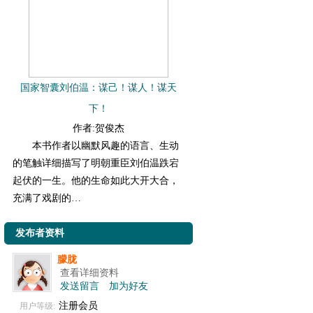
国家智囊刘伯温：谋己！谋人！谋天
下！
作者:贺俊杰
本书作者以幽默风趣的语言、生动
的笔触详细描写了明朝重臣刘伯温跌宕
起伏的一生。他的生命如此大开大合，
充满了戏剧的…
发布者资料
朦胧
查看详细资料
发送留言
加为好友
注册会员
用户等级: