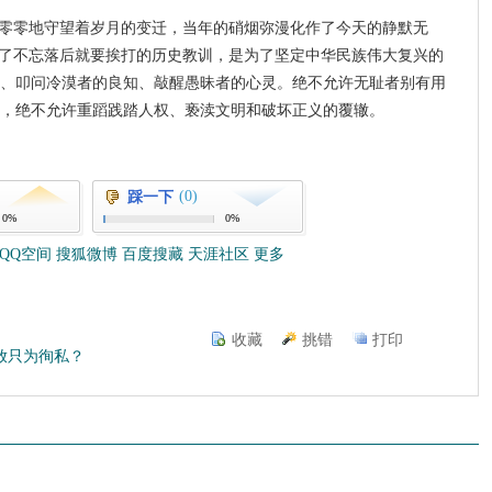
孤零零地守望着岁月的变迁，当年的硝烟弥漫化作了今天的静默无
为了不忘落后就要挨打的历史教训，是为了坚定中华民族伟大复兴的
、叩问冷漠者的良知、敲醒愚昧者的心灵。绝不允许无耻者别有用
，绝不允许重蹈践踏人权、亵渎文明和破坏正义的覆辙。
(0)
踩一下
0%
0%
QQ空间
搜狐微博
百度搜藏
天涯社区
更多
收藏
挑错
打印
放只为徇私？
进入详细评论页>>