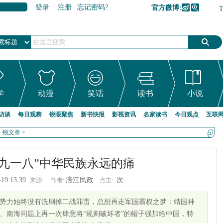
登录
注册
忘记密码?
官方微博:
加入收藏
学
动漫
笑话
读书
小说
访谈
每日观察
锐眼聚焦
新书快报
影视资讯
名家读书
今日观点
互联
>
锐文章
>
“九一八”中华民族永远的痛
-19 13:39
涪江民政
次
来源:
作者:
点击:
势力始终没有洗刷掉二战罪责，总想再走军国霸权之梦：靖国神
、南海问题上再一次肆意将“规则破坏者”的帽子强加给中国，特