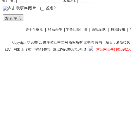
用户名:
验证码:
匿名?
发表评论
|
|
|
|
|
关于半壁江
联系合作
半壁江顾问团
编辑团队
投稿须知
Copyright
©
2008-2018
半壁江中文网
版权所有
读书网
读书
站长：豪斯拉风 投稿信箱
（总）网出证（京）字第140号
京ICP备09063710号-3
京公网安备1101020200