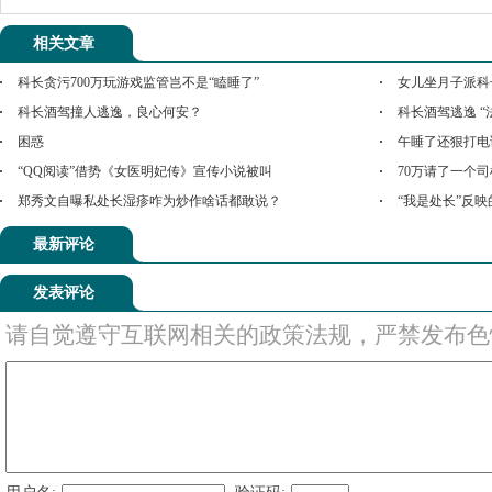
相关文章
科长贪污700万玩游戏监管岂不是“瞌睡了”
女儿坐月子派科
科长酒驾撞人逃逸，良心何安？
科长酒驾逃逸 “
困惑
午睡了还狠打电
“QQ阅读”借势《女医明妃传》宣传小说被叫
70万请了一个
郑秀文自曝私处长湿疹咋为炒作啥话都敢说？
“我是处长”反
最新评论
发表评论
请自觉遵守互联网相关的政策法规，严禁发布色