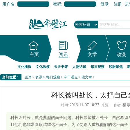
用户名:
密码:
登录
注册
忘
主页
资讯
文学
动漫
文化播报
文化纵横
天天书评
人物访谈
每日观察
锐眼聚焦
当前位置：
主页
>
资讯
>
每日观察
>
今日观点
>
锐文章
>
科长被叫处长，太把自己
2016-11-07 10:37
栖
时间:
来源:
作者:
科长叫处长，就是典型的面子问题。科长希望被叫处长，自然希望
且他们也非常喜欢炫耀这种面子。为了使别人重视他们的这种面子