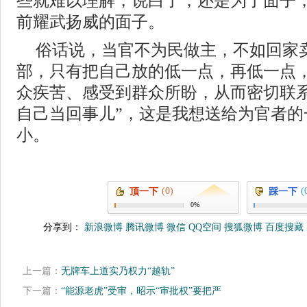
些就难以理解，说白了，还是为了面子
前耀武扬威的面子。
俗话说，当官不为民做主，不如回家
部，只有把自己放的低一点，再低一点
众疾苦、感受到群众所盼，从而密切联系
自己当回事儿”，这是我想送给为官者的
小。
(0)
(
顶一下
踩一下
0%
分享到：
新浪微博
腾讯微博
微信
QQ空间
搜狐微博
百度搜藏
上一篇：
无牌车上道实乃权力“越轨”
下一篇：
“能源老虎”受审，昭示“审批权”要把严