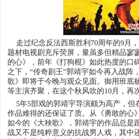
走过纪念反法西斯胜利70周年的9月
题材电视剧充斥荧屏，量虽多但精品寥
的心》，前年《打狗棍》如此热度的口
之下，“传奇剧王”郭靖宇如今再入战阵
歌》即将于今晚与观众见面。御用班底
等主演齐聚，在这个秋风吹的10月，再
5年5部戏的郭靖宇导演颇为高产，但
作品难得的还保证了质。从《勇敢的心
如今的《大秧歌》，郭靖宇的作品总是
战又不是纯粹意义的抗战男人戏，其中