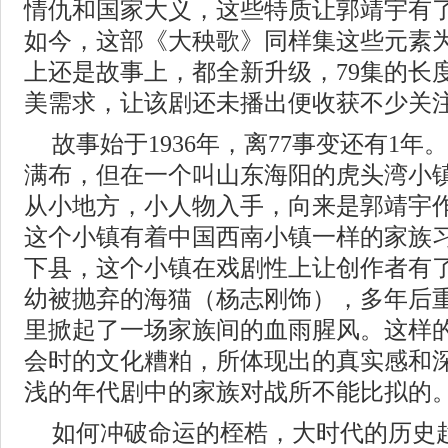
情仇和国家大义，这些特质让郭靖宇有了
如今，这部《大秧歌》同样集这些元素
上还是故事上，都全新升级，79集的长
美需求，让该剧还未播出便收获不少关
故事始于1936年，离77事变还有1
满布，但在一个叫山东海阳的虎头湾小
从小地方，小人物入手，向来是郭靖宇
这个小镇有着中国西南小镇一样的家族
下县，这个小镇在戏剧性上让创作者有
幼被抛弃的海猫（杨志刚饰），多年后
里掀起了一场家族间的血雨腥风。这样
会时的文化糟粕，所体现出的真实感和
浅的年代剧中的家族对战所不能比拟的
如何冲破命运的桎梏，大时代的历史