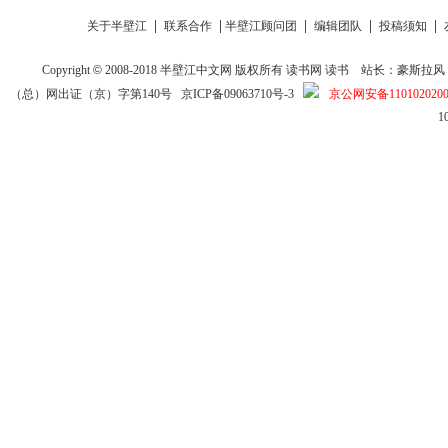
|
|
|
|
|
关于半壁江
联系合作
半壁江顾问团
编辑团队
投稿须知
Copyright
©
2008-2018
半壁江中文网
版权所有
读书网
读书
站长：豪斯拉风 投稿信箱
（总）网出证（京）字第140号
京ICP备09063710号-3
京公网安备1101020200