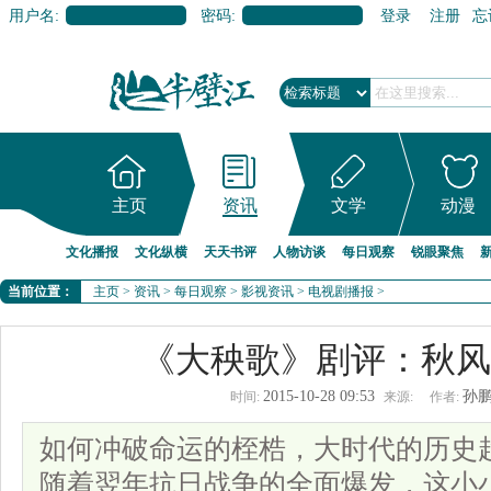
用户名:
密码:
登录
注册
忘
主页
资讯
文学
动漫
文化播报
文化纵横
天天书评
人物访谈
每日观察
锐眼聚焦
当前位置：
主页
>
资讯
>
每日观察
>
影视资讯
>
电视剧播报
>
《大秧歌》剧评：秋风
2015-10-28 09:53
孙
时间:
来源:
作者:
如何冲破命运的桎梏，大时代的历史
随着翌年抗日战争的全面爆发，这小