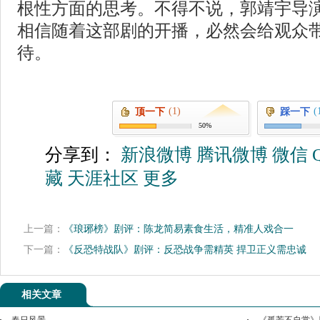
根性方面的思考。不得不说，郭靖宇导
相信随着这部剧的开播，必然会给观众
待。
(1)
(
顶一下
踩一下
50%
分享到：
新浪微博
腾讯微博
微信
藏
天涯社区
更多
上一篇：
《琅琊榜》剧评：陈龙简易素食生活，精准人戏合一
下一篇：
《反恐特战队》剧评：反恐战争需精英 捍卫正义需忠诚
相关文章