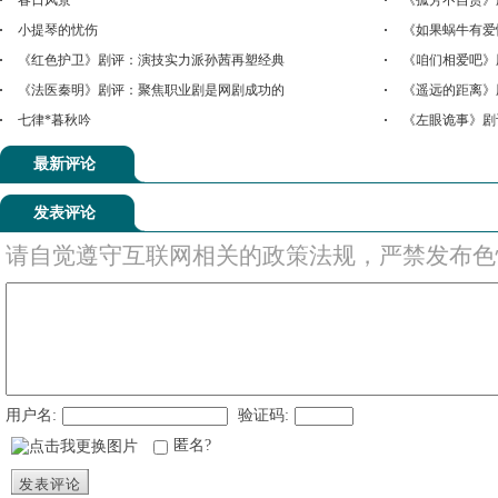
春日风景
《孤芳不自赏》
小提琴的忧伤
《如果蜗牛有爱
《红色护卫》剧评：演技实力派孙茜再塑经典
《咱们相爱吧》
《法医秦明》剧评：聚焦职业剧是网剧成功的
《遥远的距离》
七律*暮秋吟
《左眼诡事》剧
最新评论
发表评论
请自觉遵守互联网相关的政策法规，严禁发布色
用户名:
验证码:
匿名?
发表评论