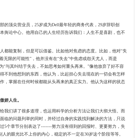
部的顶尖营业员，25岁成为Dell最年轻的商务代表，29岁辞职创
领日本舆论中心。他用自己的人生经历告诉我们：人生不是喜剧，也不
人都能复制，但是可以借鉴。比如他对焦虑的态度。比如，他对“失
着无限的可能性”，他并没有在“失去”中焦虑或怨天尤人，而是
认为“与其纠结于失去，不如思考如何重头再来。”像他放弃了好不容
得不到他想到的东西，他认为，比起担心失去现在的一切会有怎样
作，掌握在任何时候都能从头再来的真正实力。他认为这样的状态
傲娇人生。
给我们讲了很多道理，也运用科学的分析方法让我们大彻大悟。而
面临的问题列举的同时，并经过自身的实践找到解决的方法，只说
5个章节分别表达了-------努力没有得到的回报时、更要努力，失
别人的眼光比不上你的内心，稳定的不一定在30岁这个阶段等等。