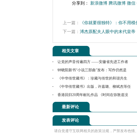
分享到：
新浪微博
腾讯微博
微信
上一篇：
《你就要很独特》：你不用模
下一篇：
溥杰原配夫人眼中的末代皇帝
相关文章
让党的声音传遍四方 ——安徽省先进工作者
钟晓阳新书“小说三部曲”发布：写作仍然是
《中华传世藏书》：珍藏与传世的和谐共生
《中华传世藏书》出版，许嘉璐、柳斌杰等任
香港回归20周年献礼作品 《时间在弥敦道没
最新评论
发表评论
请自觉遵守互联网相关的政策法规，严禁发布色情