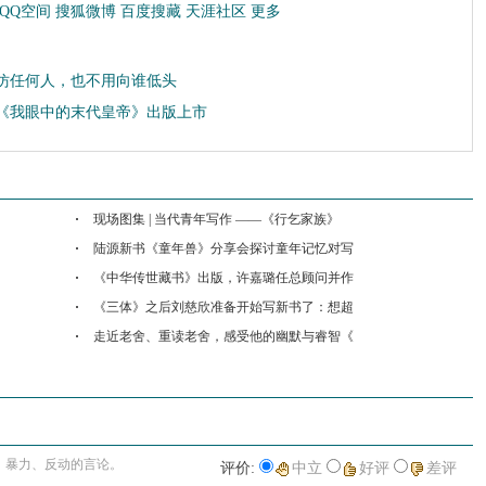
QQ空间
搜狐微博
百度搜藏
天涯社区
更多
仿任何人，也不用向谁低头
《我眼中的末代皇帝》出版上市
收藏
挑错
打印
现场图集 | 当代青年写作 ——《行乞家族》
陆源新书《童年兽》分享会探讨童年记忆对写
《中华传世藏书》出版，许嘉璐任总顾问并作
《三体》之后刘慈欣准备开始写新书了：想超
走近老舍、重读老舍，感受他的幽默与睿智《
进入详细评论页>>
、暴力、反动的言论。
评价:
中立
好评
差评