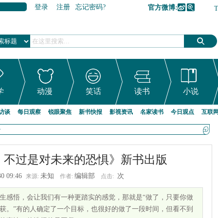
登录
注册
忘记密码?
官方微博:
加入收藏
学
动漫
笑话
读书
小说
访谈
每日观察
锐眼聚焦
新书快报
影视资讯
名家读书
今日观点
互联
>
，不过是对未来的恐惧》新书出版
30 09:46
未知
编辑部
次
来源:
作者:
点击:
生感悟，会让我们有一种更踏实的感觉，那就是“做了，只要你做
获。”有的人确定了一个目标，也很好的做了一段时间，但看不到