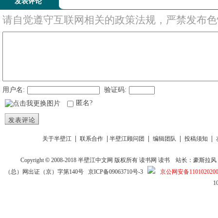
发表评论
请自觉遵守互联网相关的政策法规，严禁发布色
用户名:
验证码:
匿名?
发表评论
|
|
|
|
|
关于半壁江
联系合作
半壁江顾问团
编辑团队
投稿须知
Copyright
©
2008-2018
半壁江中文网
版权所有
读书网
读书
站长：豪斯拉风 投稿信箱
（总）网出证（京）字第140号
京ICP备09063710号-3
京公网安备1101020200