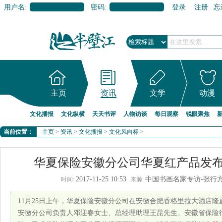
用户名:
密码:
登录
注册
忘
主页
资讯
文学
动漫
文化播报
文化纵横
天天书评
人物访谈
每日观察
锐眼聚焦
当前位置：
主页
>
资讯
>
文化播报
>
文化风向标
>
华夏保险安徽分公司华夏红产品发
2017-11-25 10:53
中国书画名家专访-张行
时间:
来源:
11月25日上午，华夏保险安徽分公司在安徽合肥香格里拉大酒店
安徽分公司负责人邓迎春女士、总经理助理王昆先生、安徽省保险