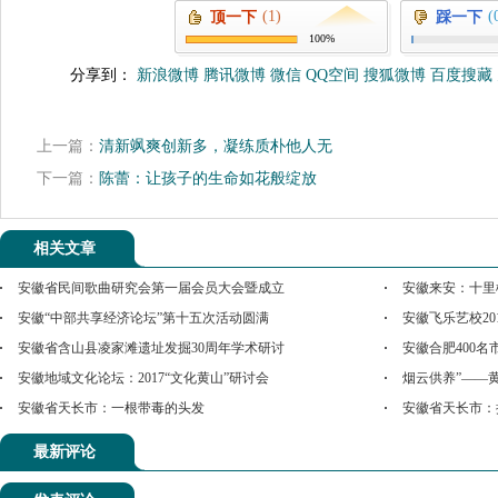
(1)
(
顶一下
踩一下
100%
分享到：
新浪微博
腾讯微博
微信
QQ空间
搜狐微博
百度搜藏
上一篇：
清新飒爽创新多，凝练质朴他人无
下一篇：
陈蕾：让孩子的生命如花般绽放
相关文章
安徽省民间歌曲研究会第一届会员大会暨成立
安徽来安：十里
安徽“中部共享经济论坛”第十五次活动圆满
安徽飞乐艺校20
安徽省含山县凌家滩遗址发掘30周年学术研讨
安徽合肥400
安徽地域文化论坛：2017“文化黄山”研讨会
烟云供养”——
安徽省天长市：一根带毒的头发
安徽省天长市：
最新评论