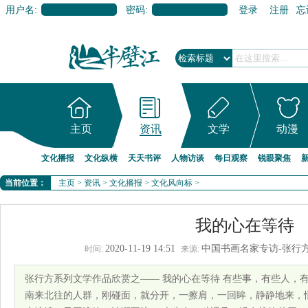
用户名:
密码:
登录
注册
忘
主页
资讯
文学
动漫
文化播报
文化纵横
天天书评
人物访谈
每日观察
锐眼聚焦
当前位置：
主页
>
资讯
>
文化播报
>
文化风向标
>
我的心在等待
2020-11-19 14:51
中国书画名家专访-张行
时间:
来源:
张行方系列文学作品欣赏之—— 我的心在等待 有些事，有些人，
南来北往的人群，刚碰面，就分开，一擦肩，一回眸，静静地来，