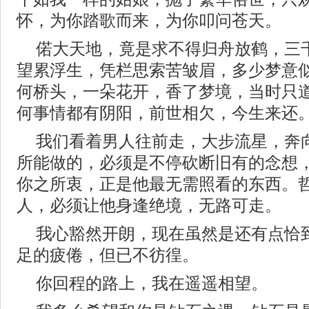
怀，为你踏歌而来，为你叩问苍天。
偌大天地，竟是求不得归舟放鹤，三
望累浮生，凭栏思索苦皱眉，多少梦意
何桥头，一朵花开，香了梦境，当时只
何事情都有阴阳，前世相欠，今生来还
我们看着男人往前走，大步流星，奔
所能做的，必须是不停砍断旧有的念想
你之所衷，正是他最无需照看的东西。
人，必须让他身逢绝境，无路可走。
我心豁然开朗，现在虽然是还有点恰
足的疲倦，但已不彷徨。
你回程的路上，我在遥遥相望。