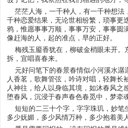
茫茫人海，一千种人，有一千种想法
千种恋爱结果，无论世相纷繁，琐事更
鸦，惟愿事事万顺，事事万安，事事圆
像赶海的人，起的准点，早的正好。
梅残玉靥香犹在，柳破金梢眼未开。
拆，宜唱喜春来。
元好问笔下的春景春情似小河溪水潺
人香茗，歌舞管弦，吟诗对唱，轻舞长
人神往，给人以身临其境，如沐春风之
堕春风，沉浸于春声春色春觅中，梦牵
短短的二三十个字，字字珠玑，妙笔
多少妩媚，多少风情万种，多少抱着美