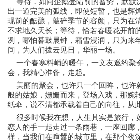
等待，如同企鹅登陆前的蓄势，默默
出一道完美的弧线，即使短暂，也是辉
现前的酝酿，敲碎季节的容颜，只为在
不求地久天长；等待，恰若春暖花开前
冽，哪怕暮鼓晨钟，霜雪浸润，只为来
间，为人们拨云见日，华丽一场。
一个春寒料峭的暖午，一文友邀约聚
会，我精心准备，走起。
美丽的聚会，也许只一个回眸，也许
般的姑娘，姗姗而来，登场入戏，那婉
纸伞，说不清都承载着自己的向往，从
很多时候我在想，人生其实是旅行，
恋人的手一起走过一条雨巷，一座回廊
样，当我们在喧嚣的城市里，在那个夜