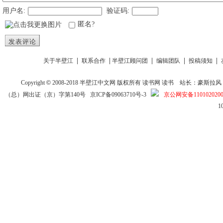
用户名:
验证码:
匿名?
发表评论
|
|
|
|
|
关于半壁江
联系合作
半壁江顾问团
编辑团队
投稿须知
Copyright
©
2008-2018
半壁江中文网
版权所有
读书网
读书
站长：豪斯拉风 投稿信箱
（总）网出证（京）字第140号
京ICP备09063710号-3
京公网安备1101020200