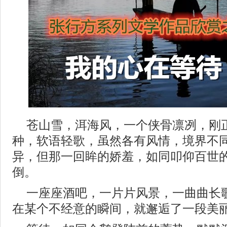
苍山雪，洱海风，一个侠骨凛冽，刚
种，软语轻歌，虽然各有风情，境界不
异，但那一回眸的娇羞，如同叩仰百世
倒。
一座座酒吧，一片片风景，一曲曲长
在某个不经意的瞬间，就邂逅了一段美