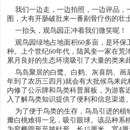
我们一边走，一边拍照，一边评品，
图，大有开肠破肚来一番剔骨疗伤的壮
一抬头，观鸟园正冲着我们微笑呢！
观鸟园绿地占地面积60多亩，是环保
种。上个世纪60年代，陆凤奎一家在荒
累月良好的生态环境吸引了大量的类来
鸟岛聚居的白鹭、白鹤、灰喜鹊、画眉
年到了农历三四月)就会有大批候鸟来此
内修了公示牌和鸟类科普展板，为游客
入了解鸟类知识提供了便利和信息渠道
为了便于鸟类的生存，鸟岛引进的植
瓣白桃难得一见，吸引眼球。该品种系
为窄椭圆形至披针形，长15厘米，宽4