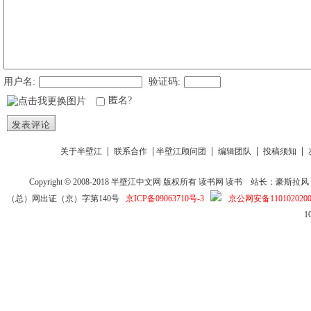
用户名:
验证码:
匿名?
发表评论
|
|
|
|
|
关于半壁江
联系合作
半壁江顾问团
编辑团队
投稿须知
Copyright
©
2008-2018
半壁江中文网
版权所有
读书网
读书
站长：豪斯拉风 投稿信箱
（总）网出证（京）字第140号
京ICP备09063710号-3
京公网安备1101020200