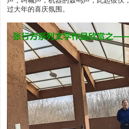
声，叫喊声，机器的轰鸣声，此起彼伏
过大年的喜庆氛围。