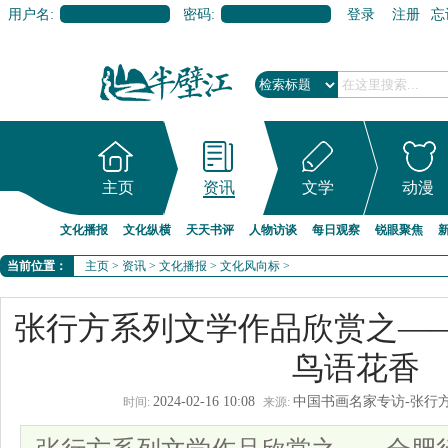
用户名:
密码:
登录
注册
忘
主页
资讯
文学
动漫
文化播报
文化纵横
天天书评
人物访谈
每日观察
锐眼聚焦
当前位置：
主页
>
资讯
>
文化播报
>
文化风向标
>
张行方系列文学作品欣赏之—
鸟语花香
2024-02-16 10:08
中国书画名家专访-张行
时间:
来源: