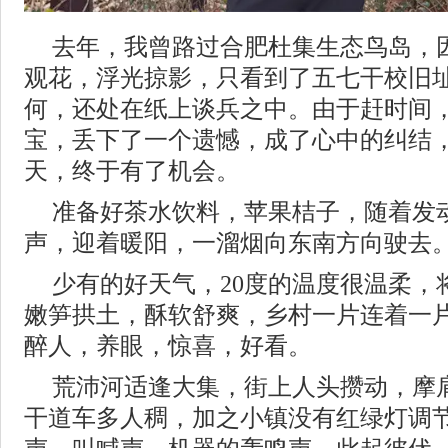
去年，我曾路过合肥杜集生态鸟岛，
观花，浮光掠影，只看到了五七干校旧
何，还处在纸上谈兵之中。由于赶时间
宝，丢下了一个遗憾，成了心中的纠结
天，终于有了机会。
准备好茶水饮料，苹果桔子，随着发
声，迎着暖阳，一溜烟向东南方向驶去
少有的好天气，20度的温度很温柔，
嫩笋拱土，酥软舒爽，乡村一片连着一
醉人，养眼，惊喜，好看。
荒沛河适逢大集，街上人头攒动，摩
干道车多人稠，加之小镇没有红绿灯调