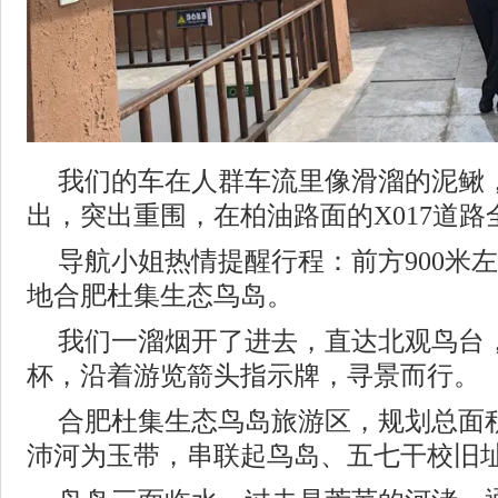
我们的车在人群车流里像滑溜的泥鳅
出，突出重围，在柏油路面的X017道路
导航小姐热情提醒行程：前方900米
地合肥杜集生态鸟岛。
我们一溜烟开了进去，直达北观鸟台
杯，沿着游览箭头指示牌，寻景而行。
合肥杜集生态鸟岛旅游区，规划总面
沛河为玉带，串联起鸟岛、五七干校旧