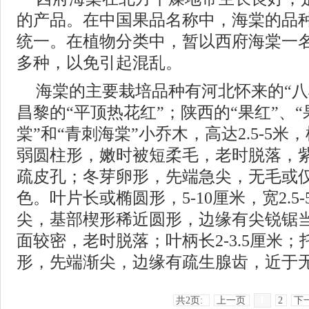
的产品。在中国果品名称中，海棠的品
统一。在植物分类中，暂以西府海棠一
多种，以免引起混乱。
海棠的主要栽培品种有河北怀来的“八
昌黎的“平顶热花红”；陕西的“果红”、“
棠”和“青刺海棠”小乔木，高达2.5-5
弱圆柱形，嫩时被短柔毛，老时脱落，
疏皮孔；冬芽卵形，先端急尖，无毛或
色。叶片长或椭圆形，5-10厘米，宽2.5
尖，基部楔形稀近圆形，边缘有尖锐锯
面较密，老时脱落；叶柄长2-3.5厘米
形，先端渐尖，边缘有疏生腺齿，近于
共2页:
上一页
1
2
下