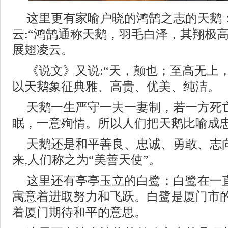
这里更有家喻户晓的鸿鹄之志的天鹅
云:“鸿鹄通称天鹅，羽毛白泽，其翔极
展翅凌云。
《说文》又说:“天，颠也；至高无上
以天鹅象征典雅、高贵、优美、纯洁。
天鹅一生严守一夫一妻制，若一方死
眠，一意殉情。所以人们把天鹅比喻成
天鹅还是和平善良、忠诚、勇敢、志
来,人们称之为“美善天使”。
这里还有亭亭玉立的白鹭：白鹭在一
寓意着进取努力和飞跃。白鹭是厦门市
着厦门期待和平的意思。