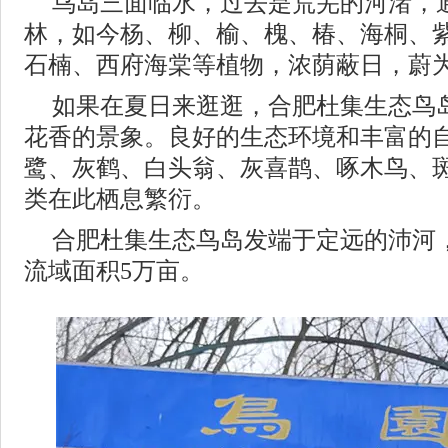
鸟岛三面临水，过去是荒芜的河渚，
林，如今杨、柳、榆、槐、椿、海桐、
石楠、西府海棠等植物，浓荫蔽日，蔚
如果在夏日来逛逛，合肥杜集生态鸟
花香的景象。良好的生态环境和丰富的
鹭、灰鹤、白头翁、灰喜鹊、啄木鸟、斑
类在此栖息繁衍。
合肥杜集生态鸟岛发端于定远的沛河，
流域面积5万亩。