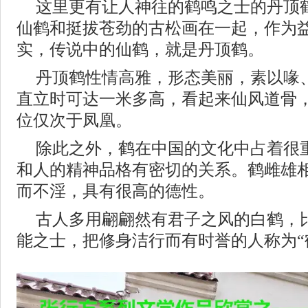
这里更有让人神往的鹤鸣之士的丹顶
仙鹤和挺拔苍劲的古松画在一起，作为
实，传说中的仙鹤，就是丹顶鹤。
丹顶鹤性情高雅，形态美丽，素以喙、
直立时可达一米多高，看起来仙风道骨，
位仅次于凤凰。
除此之外，鹤在中国的文化中占着很
和人的精神品格有密切的关系。鹤雌雄
而不淫，具有很高的德性。
古人多用翩翩然有君子之风的白鹤，
能之士，把修身洁行而有时誉的人称为“