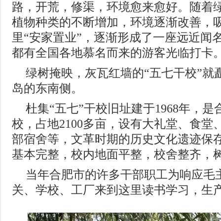
路，开荒，修渠，环境愈来愈好。随着
植物种类的不断增加，环境逐渐改善，
里“安家置业”，逐渐形成了一座远近闻
都有全国各地慕名而来的游客光临打卡
绿树掩映，灰瓦红墙的“五七干校”就
岛的东南侧。
杜集“五七”干校旧址建于1968年，
校，占地2100多亩，设有大礼堂、食
部宿舍等，文革时期的历史文化遗迹保
基本完整，校内地面平整，校舍整齐，
当年合肥市的许多干部职工为响应毛
关、学校、工厂来到这里读书学习，生