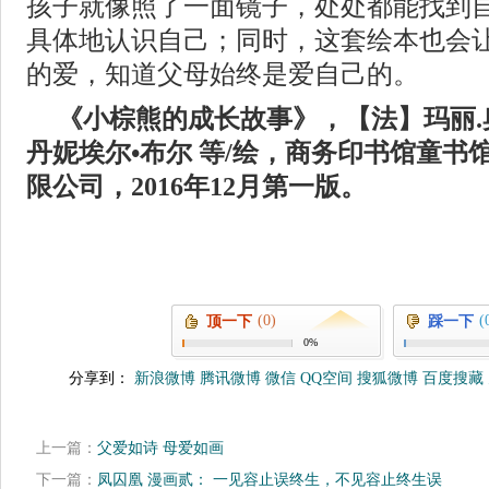
孩子就像照了一面镜子，处处都能找到
具体地认识自己；同时，这套绘本也会
的爱，知道父母始终是爱自己的。
《小棕熊的成长故事》，【法】玛丽.
丹妮埃尔•布尔 等/绘，商务印书馆童书
限公司，2016年12月第一版。
(0)
(
顶一下
踩一下
0%
分享到：
新浪微博
腾讯微博
微信
QQ空间
搜狐微博
百度搜藏
上一篇：
父爱如诗 母爱如画
下一篇：
凤囚凰 漫画贰： 一见容止误终生，不见容止终生误