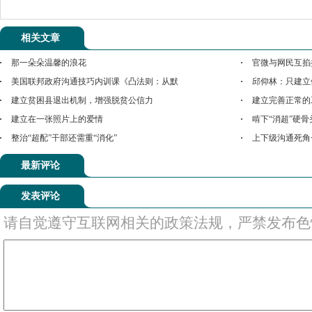
相关文章
那一朵朵温馨的浪花
官微与网民互掐
美国联邦政府沟通技巧内训课《凸法则：从默
邱仰林：只建立
建立贫困县退出机制，增强脱贫公信力
建立完善正常的
建立在一张照片上的爱情
啃下“消超”硬
整治“超配”干部还需重“消化”
上下级沟通死角
最新评论
发表评论
请自觉遵守互联网相关的政策法规，严禁发布色