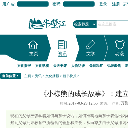
用户名:
密码:
登录
注册
忘
主页
资讯
文学
动漫
文化播报
文化纵横
天天书评
人物访谈
每日观察
锐眼聚焦
当前位置：
主页
>
资讯
>
文化播报
>
新书快报
>
《小棕熊的成长故事》：建
2017-03-29 12:55
万
时间:
来源:
作者:
现在的父母应该学着如何与孩子说话，如何准确地向孩子表达出内
知到父母批评教育中所蕴含的善意和关爱，从而减少由于父母用词