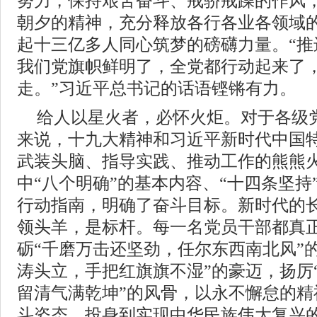
努力，保持艰苦奋斗、戒骄戒躁的作风
朝夕的精神，充分释放各行各业各领域
起十三亿多人同心筑梦的磅礴力量。“推
我们党旗帜鲜明了，全党都行动起来了
走。”习近平总书记的话语铿锵有力。
给人以星火者，必怀火炬。对于各级
来说，十九大精神和习近平新时代中国
武装头脑、指导实践、推动工作的熊熊
中“八个明确”的基本内容、“十四条坚持
行动指南，明确了奋斗目标。新时代的
领头羊，是标杆。每一名党员干部都真
砺“千磨万击还坚劲，任尔东西南北风”
涛头立，手把红旗旗不湿”的豪迈，扬厉
留清气满乾坤”的风骨，以永不懈怠的精
斗姿态，投身到实现中华民族伟大复兴