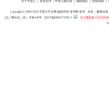
|
|
|
|
|
关于半壁江
联系合作
半壁江顾问团
编辑团队
投稿须知
Copyright
©
2008-2018
半壁江中文网
版权所有
读书网
读书
站长：豪斯拉风 投稿信箱
（总）网出证（京）字第140号
京ICP备09063710号-3
京公网安备1101020200