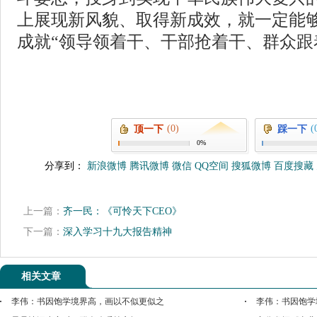
上展现新风貌、取得新成效，就一定能
成就“领导领着干、干部抢着干、群众跟
(0)
(
顶一下
踩一下
0%
分享到：
新浪微博
腾讯微博
微信
QQ空间
搜狐微博
百度搜藏
上一篇：
齐一民：《可怜天下CEO》
下一篇：
深入学习十九大报告精神
相关文章
李伟：书因饱学境界高，画以不似更似之
李伟：书因饱学