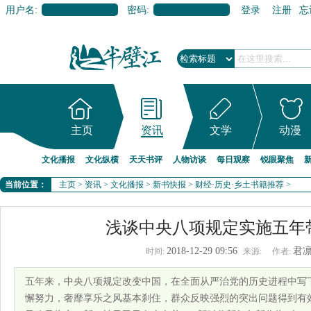
用户名:
密码:
登录
注册
忘
主页
资讯
文学
动漫
文化播报
文化纵横
天天书评
人物访谈
每日观察
锐眼聚焦
当前位置：
主页
>
资讯
>
文化播报
>
新书快报
>
财经·历史·乡土书籍推荐
>
浅谈中央八项规定实施五年
2018-12-29 09:56
君
时间:
来源:
作者:
五年来，中央八项规定改变中国，在全面从严治党的历史进程中写
懈努力，奢靡享乐之风基本刹住，群众反映强烈的突出问题得到有