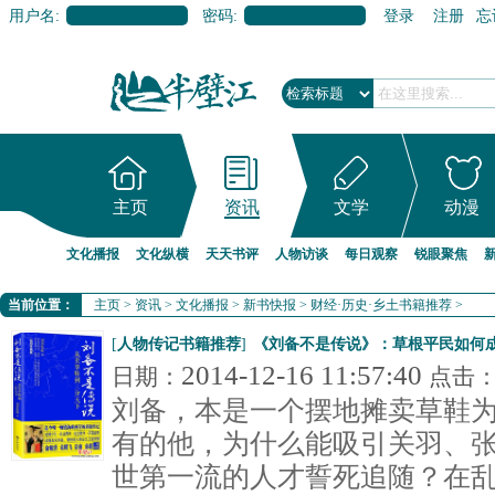
用户名:
密码:
登录
注册
忘
主页
资讯
文学
动漫
文化播报
文化纵横
天天书评
人物访谈
每日观察
锐眼聚焦
当前位置：
主页
>
资讯
>
文化播报
>
新书快报
>
财经·历史·乡土书籍推荐
>
[
人物传记书籍推荐
]
《刘备不是传说》：草根平民如何
2014-12-16 11:57:40
日期：
点击
刘备，本是一个摆地摊卖草鞋
有的他，为什么能吸引关羽、
世第一流的人才誓死追随？在