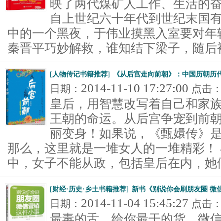
映了两代煤矿人工作、生活的
自上世纪六十年代到世纪末国有
中的一个黑夜，于伟业摸黑入室要对年
秦晋平巧妙解救，谁知结下梁子，随后被打
[
人物传记书籍推荐
]
《从后宫走向前朝》：中国历朝历代
2014-11-10 17:27:00
日期：
点击
皇后，用智慧改写着自己和家
王朝的命运。从后宫争宠到前
丽变身！如果说，《甄嬛传》
那么，这里就是一堆女人的一堆精彩！
中，女子不能从政，包括皇后在内，她们不
[
财经·历史·乡土书籍推荐
]
新书《别说你会刷朋友圈 微
2014-11-04 15:45:27
日期：
点击
最毒的舌，给你最干的货，微