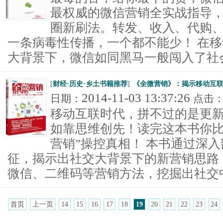
最权威的微信营销全实战指导
圈新刷法。转发、收入、代购
一条病毒性传播，一个都不能少！ 在
大背景下，微信如同黑马一般闯入了社会化
[
财经·历史·乡土书籍推荐
]
《全微营销》：揭示移动互
2014-11-03 13:37:26
日期：
点击
移动互联时代，拼不过的是更
如靠思维创先！读完这本书你比
营销”操控真相！ 本书通过深
征，揭示出社交大背景下的新营销思路
微信、二维码等营销方法，挖掘出社交中潜
首页
上一页
14
15
16
17
18
19
20
21
22
23
24