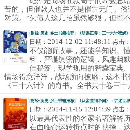
绝招是商场催款高手的经验总
苦的，但催款人也并不是催告无门。俗
对策。”欠债人这几招虽然够狠，但也不至
[
财经·历史·乡土书籍推荐
]
《明谋正养：三十六计密解》
2014-12-02 11:48:11
日期：
点击
不仅能听故事，还能学知识、
料，严谨缜密的逻辑，风趣幽
佳秘笈，现学现用的智囊宝典
情场得意洋洋，战场所向披靡，这本书
《三十六计》的奇书。全书共十卷三十六计
[
财经·历史·乡土书籍推荐
]
《从蛮荒到帝国》：讲述世
2014-11-15 12:04:39
日期：
点击
以最具代表性的名家名著解答
在面临命运转折点时的抉择，