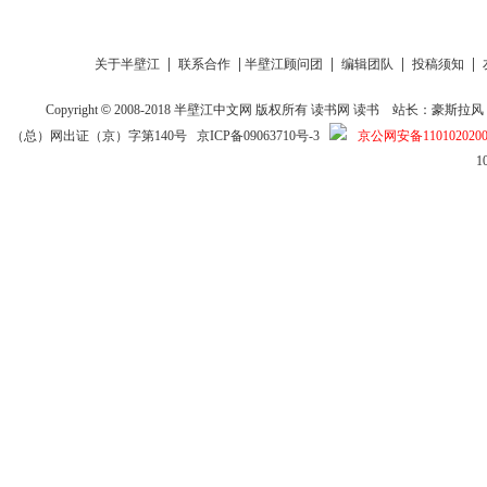
|
|
|
|
|
关于半壁江
联系合作
半壁江顾问团
编辑团队
投稿须知
Copyright
©
2008-2018
半壁江中文网
版权所有
读书网
读书
站长：豪斯拉风 投稿信箱
（总）网出证（京）字第140号
京ICP备09063710号-3
京公网安备1101020200