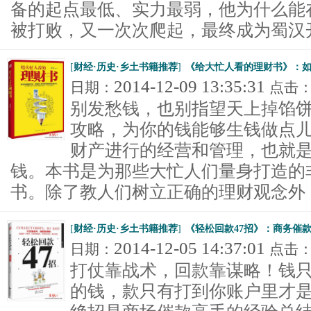
备的起点最低、实力最弱，他为什么能
被打败，又一次次爬起，最终成为蜀汉开国
[
财经·历史·乡土书籍推荐
]
《给大忙人看的理财书》：
2014-12-09 13:35:31
日期：
点击
别发愁钱，也别指望天上掉馅
攻略，为你的钱能够生钱做点儿
财产进行的经营和管理，也就
钱。本书是为那些大忙人们量身打造的
书。除了教人们树立正确的理财观念外，它
[
财经·历史·乡土书籍推荐
]
《轻松回款47招》：商务催
2014-12-05 14:37:01
日期：
点击
打仗靠战术，回款靠谋略！钱
的钱，款只有打到你账户里才是