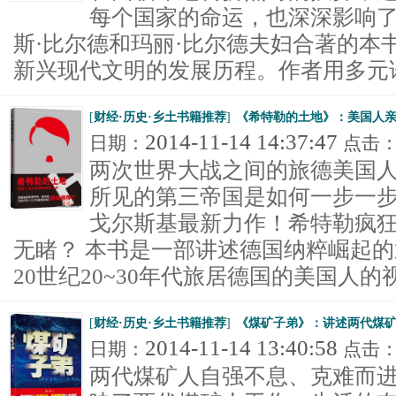
每个国家的命运，也深深影响了
斯·比尔德和玛丽·比尔德夫妇合著的本
新兴现代文明的发展历程。作者用多元论.
[
财经·历史·乡土书籍推荐
]
《希特勒的土地》：美国人
2014-11-14 14:37:47
日期：
点击
两次世界大战之间的旅德美国
所见的第三帝国是如何一步一步
戈尔斯基最新力作！希特勒疯
无睹？ 本书是一部讲述德国纳粹崛起
20世纪20~30年代旅居德国的美国人的视角
[
财经·历史·乡土书籍推荐
]
《煤矿子弟》：讲述两代煤
2014-11-14 13:40:58
日期：
点击
两代煤矿人自强不息、克难而