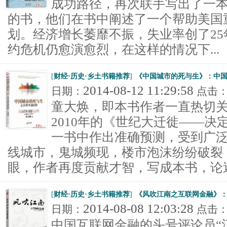
成功路径，再次联手写出了一
的书，他们在书中阐述了一个帮助美国
划。经济增长萎靡不振，失业率创了2
约危机仍愈演愈烈，在这样的情况下...
[
财经·历史·乡土书籍推荐
]
《中国城市的死与生》：中
2014-08-12 11:29:58
日期：
点击
童大焕，即本书作者一直热切
2010年的《世纪大迁徙——
一书中作出准确预测，受到广
线城市，鬼城频现，楼市泡沫纷纷破裂
眼，作者再度贡献才智，写成本书，论述丝
[
财经·历史·乡土书籍推荐
]
《风吹江南之互联网金融》
2014-08-08 12:03:28
日期：
点击
中国互联网金融的头号评论员“