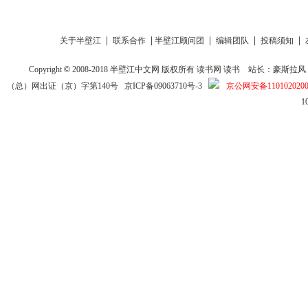
|
|
|
|
|
关于半壁江
联系合作
半壁江顾问团
编辑团队
投稿须知
Copyright
©
2008-2018
半壁江中文网
版权所有
读书网
读书
站长：豪斯拉风 投稿信箱
（总）网出证（京）字第140号
京ICP备09063710号-3
京公网安备1101020200