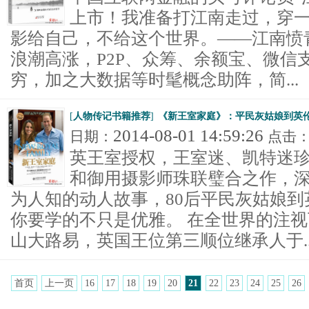
上市！我准备打江南走过，穿
影给自己，不给这个世界。——江南愤
浪潮高涨，P2P、众筹、余额宝、微信
穷，加之大数据等时髦概念助阵，简...
[
人物传记书籍推荐
]
《新王室家庭》：平民灰姑娘到英
2014-08-01 14:59:26
日期：
点击
英王室授权，王室迷、凯特迷
和御用摄影师珠联璧合之作，
为人知的动人故事，80后平民灰姑娘
你要学的不只是优雅。 在全世界的注
山大路易，英国王位第三顺位继承人于..
首页
上一页
16
17
18
19
20
21
22
23
24
25
26