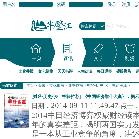
用户名:
密码:
登录
注册
忘
主页
资讯
文学
动漫
文化播报
文化纵横
天天书评
人物访谈
每日观察
锐眼聚焦
当前位置：
主页
>
资讯
>
文化播报
>
新书快报
>
财经·历史·乡土书籍推荐
>
[
财经·历史·乡土书籍推荐
]
《中国经济靠什么赢》：揭
2014-09-11 11:49:47
日期：
点击
2014中日经济博弈权威财经读
年的真实差距，揭明两国实力发
是一本从工业竞争的角度，讲