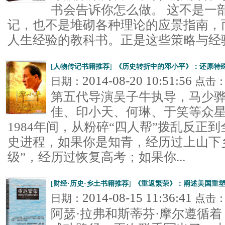
书会告诉你怎么做。 这不是一
记，也不是堆砌各种理论的应景指南，
人生经验的教科书。正是这些策略与经验的
[
人物传记书籍推荐
]
《历史转折中的邓小平》：还原特
2014-08-20 10:51:56
日期：
点击
第五代导演吴子牛执导，马少
佳、印小天、何琳、于笑等众星
1984年间，从粉碎“四人帮”拨乱反正
史进程，如果你是知青，经历过上山下乡；
级”，经历过恢复高考；如果你...
[
财经·历史·乡土书籍推荐
]
《重返繁荣》：阐述美国重
2014-08-15 11:36:41
日期：
点击
阿瑟·拉弗和斯蒂芬·摩尔遵循