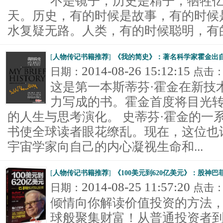
不是镜子，历史是精子，牺牲
天。历史，有的时候是故事，有的时候
水复疑无路。人类，有的时候聪明，有的时
[
人物传记书籍推荐
]
《我的简史》：著名科学家霍金出
2014-08-26 15:12:15
日期：
点击
这是第一本斯蒂芬·霍金在新技
力写成的书。霍金首度将目光
的人生与思考演化。 史蒂芬·霍金的一
书使全球读者眼花缭乱。现在，这位也
宇宙学家向自己的内心凝视生命和...
[
人物传记书籍推荐
]
《100美元到620亿美元》：股神
2014-08-25 11:57:20
日期：
点击
倾情向你解读价值投资的方法
球般聚集财富！从普通投资者到