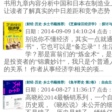
书用九章内容分析中国和日本在制造业
让读者了解真实的中日差距和竞争态势，从
[
财经·历史·乡土书籍推荐
]
《芝麻绿豆经济学》：探讨
2014-09-09 14:10:24
日期：
点击
别说你不懂经济，其实一点就通
书”，它也可以是“备忘录”！
学？那是富翁们的“炼金术“，是
是投资者的”锦囊妙计“，我只是个普通
的关系！ 作者从事经济学相关的项...
[
财经·历史·乡土书籍推荐
]
《鱼羊野史·第2卷》：自由
2014-08-27 11:36:17
日期：
点击
高晓松2014最畅销系列，一
历史观，《晓松说》未公开的细