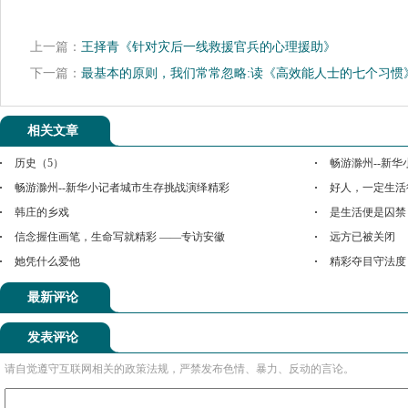
上一篇：
王择青《针对灾后一线救援官兵的心理援助》
下一篇：
最基本的原则，我们常常忽略:读《高效能人士的七个习惯
相关文章
历史（5）
畅游滁州--新
畅游滁州--新华小记者城市生存挑战演绎精彩
好人，一定生活
韩庄的乡戏
是生活便是囚禁
信念握住画笔，生命写就精彩 ——专访安徽
远方已被关闭
她凭什么爱他
精彩夺目守法度
最新评论
发表评论
请自觉遵守互联网相关的政策法规，严禁发布色情、暴力、反动的言论。