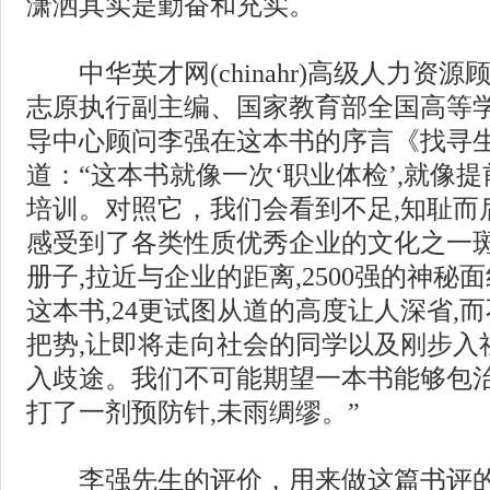
潇洒其实是勤奋和充实。
中华英才网(chinahr)高级人力资源
志原执行副主编、国家教育部全国高等
导中心顾问李强在这本书的序言《找寻
道：“这本书就像一次‘职业体检’,就像
培训。对照它，我们会看到不足,知耻而
感受到了各类性质优秀企业的文化之一斑
册子,拉近与企业的距离,2500强的神秘
这本书,24更试图从道的高度让人深省,
把势,让即将走向社会的同学以及刚步入
入歧途。我们不可能期望一本书能够包治
打了一剂预防针,未雨绸缪。”
李强先生的评价，用来做这篇书评的