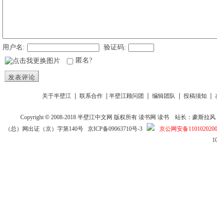
用户名:
验证码:
匿名?
发表评论
|
|
|
|
|
关于半壁江
联系合作
半壁江顾问团
编辑团队
投稿须知
Copyright
©
2008-2018
半壁江中文网
版权所有
读书网
读书
站长：豪斯拉风 投稿信箱
（总）网出证（京）字第140号
京ICP备09063710号-3
京公网安备1101020200