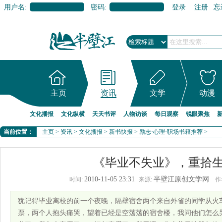
用户名:
密码:
登录
注册
忘
主页
资讯
文学
动漫
文化播报
文化纵横
天天书评
人物访谈
每日观察
锐眼聚焦
当前位置：
主页
>
资讯
>
文化播报
>
新书快报
>
励志·心理·职场书籍推荐
>
《毕业不失业》，重拾
2010-11-05 23:31
半壁江原创文学网
时间:
来源:
作
犹记得毕业离校的前一个夜晚，隔壁宿舍两个来自外省的同学从火
票，两个人抱头痛哭，望着已经是空荡荡的宿舍楼，我问他们怎么