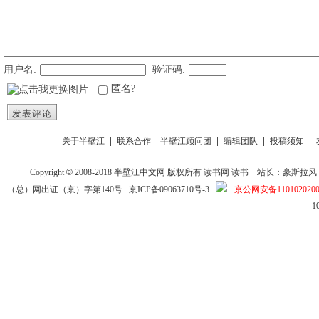
用户名:
验证码:
匿名?
发表评论
|
|
|
|
|
关于半壁江
联系合作
半壁江顾问团
编辑团队
投稿须知
Copyright
©
2008-2018
半壁江中文网
版权所有
读书网
读书
站长：豪斯拉风 投稿信箱
（总）网出证（京）字第140号
京ICP备09063710号-3
京公网安备1101020200