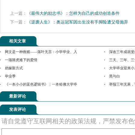
上一篇：
《最伟大的励志书》：怎样为自己的成功创造条件
下一篇：
《逆袭人生》：奥运冠军因出生没有手脚险遭父母抛弃
相关文章
网文是一种救赎——落叶无言：小学毕业、入
深改三年成就斐
一场骑虎难下的爱情
三天、三年、三
劝嫁新方式
大学毕业迎来小
毕业季
黑与白
《一本小小的蓝色逻辑书》：一本哈佛大学毕
举报三年无果，
最新评论
发表评论
请自觉遵守互联网相关的政策法规，严禁发布色