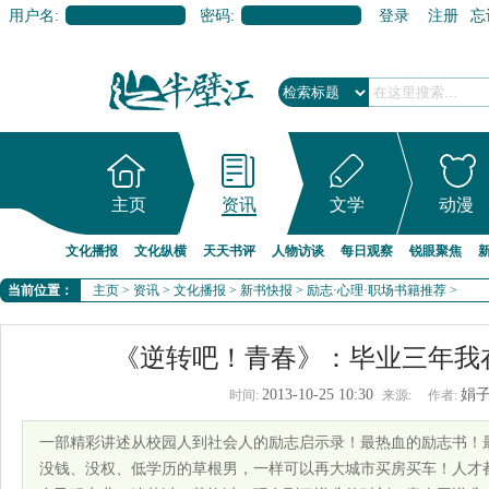
用户名:
密码:
登录
注册
忘
主页
资讯
文学
动漫
文化播报
文化纵横
天天书评
人物访谈
每日观察
锐眼聚焦
当前位置：
主页
>
资讯
>
文化播报
>
新书快报
>
励志·心理·职场书籍推荐
>
《逆转吧！青春》：毕业三年我
2013-10-25 10:30
娟
时间:
来源:
作者:
一部精彩讲述从校园人到社会人的励志启示录！最热血的励志书！
没钱、没权、低学历的草根男，一样可以再大城市买房买车！人才