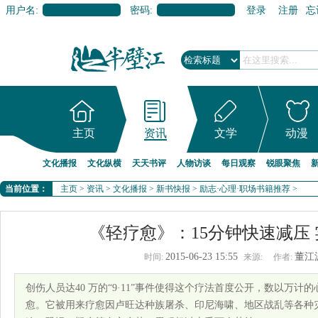
用户名:
密码:
登录
注册
忘
主页
资讯
文学
动漫
文化播报
文化纵横
天天书评
人物访谈
每日观察
锐眼聚焦
当前位置：
主页
>
资讯
>
文化播报
>
新书快报
>
励志·心理·职场书籍推荐
>
《轻疗愈》：15分钟快速减压
2015-06-23 15:55
董江
时间:
来源:
作者:
创伤人员达40 万的“9·11”事件使得这个疗法首度公开，数以万
愈。它被用来疗愈因卢旺达种族屠杀、印尼海啸、地区战乱等各种