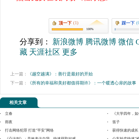
(1)
(
顶一下
踩一下
100%
分享到：
新浪微博
腾讯微博
微信
藏
天涯社区
更多
上一篇：
《越空越满》：善行是最好的开始
下一篇：
《所有的幸福和美好都值得期许》：一个暖透心扉的故事
相关文章
立春
《大学四年，如
雨夜
笛子
打击网络犯罪 打造“平安”网络
获得快速的成长
《凸法则》：高效表达自我，快速获取好感
公车拍卖快速“