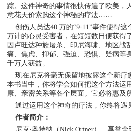
踪。这件神奇的事情很快传遍了欧美，
意花天价索购这个神秘的疗法……
创伤人员达40 万的“9·11”事件使
万计的心灵受害者，在短短数日便获得
因卢旺达种族屠杀、印尼海啸、地区战
痛、焦虑、抑郁、强迫、恐惧、疑病等
千万人获益。
现在尼克将毫无保留地披露这个新疗
本书当中，你将学会如何把这个方法运
康、亲密关系等各个层面。它必将惠及
通过运用这个神奇的疗法，你终将遇
作者简介：
尼克·奥特纳（Nick Ortner），享誉