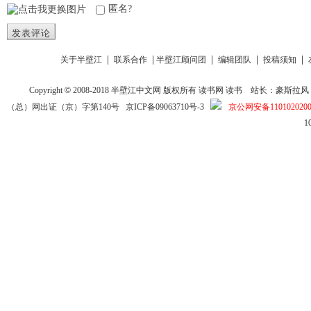
匿名?
发表评论
|
|
|
|
|
关于半壁江
联系合作
半壁江顾问团
编辑团队
投稿须知
Copyright
©
2008-2018
半壁江中文网
版权所有
读书网
读书
站长：豪斯拉风 投稿信箱
（总）网出证（京）字第140号
京ICP备09063710号-3
京公网安备1101020200