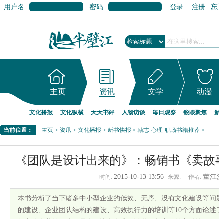
用户名:
密码:
登录
注册
忘
主页
资讯
文学
动漫
文化播报
文化纵横
天天书评
人物访谈
每日观察
锐眼聚焦
当前位置：
主页
>
资讯
>
文化播报
>
新书快报
>
励志·心理·职场书籍推荐
>
《团队是设计出来的》：畅销书《卖故事
2015-10-13 13:56
董江
时间:
来源:
作者:
本书分析了当下诸多中小型企业的低效、无序、没有文化建设等问
的建设、企业团队结构的建设、高效执行力的培训等10个方面论述