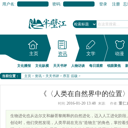
用户名:
密码:
登录
注册
忘
主页
资讯
文学
动漫
文化播报
文化纵横
天天书评
人物访谈
每日观察
锐眼聚焦
当前位置：
主页
>
资讯
>
天天书评
>
序言·后跋
>
《〈人类在自然界中的位置
2016-01-20 13:48
董仁
时间:
来源:
作者:
生物进化也从达尔文和赫胥黎阐释的自然进化，迈入人工进化阶段
创论时，他们突然发现，人类早就在充当“造物主”的角色，掌控着