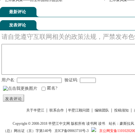
艺术家风采——田生祥国画作品赏析
艺术家风采——
最新评论
发表评论
请自觉遵守互联网相关的政策法规，严禁发布色
用户名:
验证码:
匿名?
发表评论
|
|
|
|
|
关于半壁江
联系合作
半壁江顾问团
编辑团队
投稿须知
Copyright
©
2008-2018
半壁江中文网
版权所有
读书网
读书
站长：豪斯拉风 投稿信箱
（总）网出证（京）字第140号
京ICP备09063710号-3
京公网安备1101020200