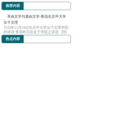
界动向
推荐内容
革命文学与遵命文学-鲁迅在北平大学
女子文理
1932年11月24日在北平大学女子文理学院
的讲演 鲁迅昨日在女子学院之讲演 【特
讯】鲁迅...
热点内容