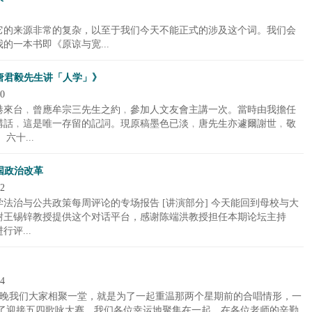
它的来源非常的复杂，以至于我们今天不能正式的涉及这个词。我们会
的一本书即《原谅与宽...
唐君毅先生讲「人学」》
0
港來台﹐曾應牟宗三先生之約﹐參加人文友會主講一次。當時由我擔任
講話﹐這是唯一存留的記詞。現原稿墨色已淡﹐唐先生亦遽爾謝世﹐敬
十...
国政治改革
2
法治与公共政策每周评论的专场报告 [讲演部分] 今天能回到母校与大
谢王锡锌教授提供这个对话平台，感谢陈端洪教授担任本期论坛主持
评...
4
今晚我们大家相聚一堂，就是为了一起重温那两个星期前的合唱情形，一
为了迎接五四歌咏大赛，我们各位幸运地聚集在一起。在各位老师的辛勤