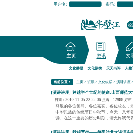
用户名:
密码:
主页
资讯
文
文化播报
文化纵横
天天书评
人物
当前位置：
主页
>
资讯
>
文化纵横
>
演讲讲座
[
演讲讲座
]
跨越半个世纪的使命:山西师范
2010-11-05 22:22:06
12988
日期：
点击：
好评
尊敬的各位领导、各位嘉宾、各位校友，老
中华民族的传统节日中秋节，今天，又怀
诞。在这一重要的历史时刻，请允许我代表校
[
演讲讲座
]
我相宽恕——德里达北大讲演实