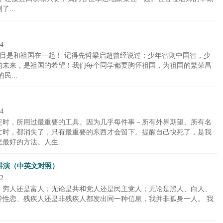
...
4
题目是和祖国在一起！ 记得先哲梁启超曾经说过：少年智则中国智，少
的未来，是祖国的希望！我们每个同学都要胸怀祖国，为祖国的繁荣昌
...
4
定时，所用过最重要的工具。因为几乎每件事－所有外界期望、所有名
亡时，都消失了，只有最重要的东西才会留下。提醒自己快死了，是我
好的方法。人生...
讲演（中英文对照）
2
；穷人还是富人；无论是共和党人还是民主党人；无论是黑人、白人、
异性恋、残疾人还是非残疾人都发出同一种信息，我并非孤身一人。 我