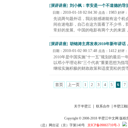
[
演讲讲座
]
刘小枫：李安是一个不道德的导
2010-01-18 02:04:30
1983
日期：
点击：
好评：
先说两句题外话，我比较感谢能有这个机
间在迷电影，自己在这方面看了不少书，
常好的发展。中国的电影有两个大的来源，一
[
演讲讲座
]
胡锦涛主席发表2010年新年讲
2010-01-02 00:17:48
1412
日期：
点击：
好评：
2010年是中国实施“十一五”规划的最
以邓小平理论和“三个代表”重要思想为指
继续实施积极的财政政策和适度宽松的货币政
首页
上一页
1
2
3
4
5
6
7
|
|
关于半壁江
联系合作
半壁江顾
Copyright
©
2008-2018
半壁江中文网
版权
（总）网出证（京）字第140号
京ICP备09063710号-3