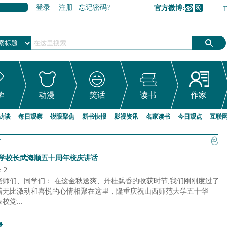
登录
注册
忘记密码?
官方微博:
加入收藏
学
动漫
笑话
读书
作家
访谈
每日观察
锐眼聚焦
新书快报
影视资讯
名家读书
今日观点
互联
>
大学校长武海顺五十周年校庆讲话
2
：
师们、同学们： 在这金秋送爽、丹桂飘香的收获时节,我们刚刚度过了
着无比激动和喜悦的心情相聚在这里，隆重庆祝山西师范大学五十华
党...
录