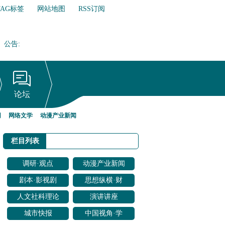
TAG标签
网站地图
RSS订阅
公告
:
网络文学行业自律倡议书
论坛
网
网络文学
动漫产业新闻
栏目列表
调研·观点
动漫产业新闻
剧本·影视剧
思想纵横·财
改编
经聚焦
人文社科理论
演讲讲座
研究
城市快报
中国视角·学