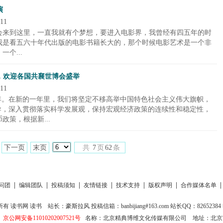
演
11
会来到这里，一直我就有个梦想，要进入电影界，我曾经有四五年的时
我是看五六十年代出版的电影书籍长大的，那个时候电影艺术是一个非
个...
话，欢迎各国共襄世博会盛举
11
后一年。在新的一年里，我们将坚定不移高举中国特色社会主义伟大旗帜，
导，深入贯彻落实科学发展观，保持宏观经济政策的连续性和稳定性，
策，根据新...
下一页
末页
共
7
页
62
条
|
|
|
|
|
|
问团
编辑团队
投稿须知
友情链接
技术支持
版权声明
合作媒体名单
所有
读书网
读书
站长：豪斯拉风 投稿信箱：banbijiang#163.com 站长QQ：82652384 电
京公网安备11010202007521号
名称：北京精典博维文化传媒有限公司
地址：北京