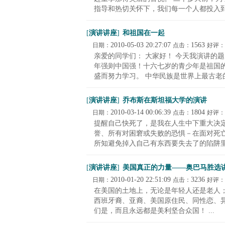
指导和热切关怀下，我们每一个人都投入到了
[
演讲讲座
]
和祖国在一起
2010-05-03 20:27:07
1563
日期：
点击：
好评：
亲爱的同学们： 大家好！ 今天我演讲的
年强则中国强！十六七岁的青少年是祖国
盛而努力学习。 中华民族是世界上最古老的民
[
演讲讲座
]
乔布斯在斯坦福大学的演讲
2010-03-14 00:06:39
1804
日期：
点击：
好评：
提醒自己快死了，是我在人生中下重大决
誉、所有对困窘或失败的恐惧－在面对死
所知避免掉入自己有东西要失去了的陷阱里最
[
演讲讲座
]
美国真正的力量——奥巴马胜选
2010-01-20 22:51:09
3236
日期：
点击：
好评：
在美国的土地上，无论是年轻人还是老人
西班牙裔、亚裔、美国原住民、同性恋、
们是，而且永远都是美利坚合众国！ ...