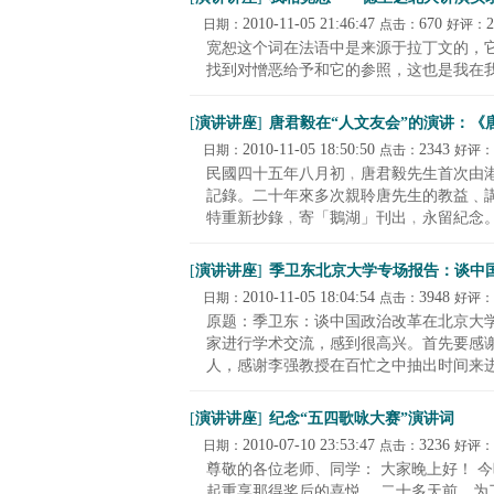
2010-11-05 21:46:47
670
2
日期：
点击：
好评：
宽恕这个词在法语中是来源于拉丁文的，
找到对憎恶给予和它的参照，这也是我在我
[
演讲讲座
]
唐君毅在“人文友会”的演讲：《
2010-11-05 18:50:50
2343
日期：
点击：
好评：
民國四十五年八月初﹐唐君毅先生首次由
記錄。二十年來多次親聆唐先生的教益﹑
特重新抄錄﹐寄「鵝湖」刊出﹐永留紀念。 六
[
演讲讲座
]
季卫东北京大学专场报告：谈中
2010-11-05 18:04:54
3948
日期：
点击：
好评：
原题：季卫东：谈中国政治改革在北京大学
家进行学术交流，感到很高兴。首先要感
人，感谢李强教授在百忙之中抽出时间来进行
[
演讲讲座
]
纪念“五四歌咏大赛”演讲词
2010-07-10 23:53:47
3236
日期：
点击：
好评：
尊敬的各位老师、同学： 大家晚上好！ 
起重享那得奖后的喜悦。 二十多天前，