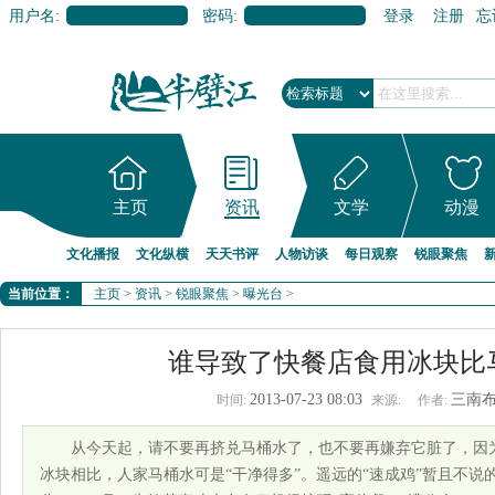
用户名:
密码:
登录
注册
忘
主页
资讯
文学
动漫
文化播报
文化纵横
天天书评
人物访谈
每日观察
锐眼聚焦
当前位置：
主页
>
资讯
>
锐眼聚焦
>
曝光台
>
谁导致了快餐店食用冰块比
2013-07-23 08:03
三南
时间:
来源:
作者:
从今天起，请不要再挤兑马桶水了，也不要再嫌弃它脏了，因为
冰块相比，人家马桶水可是“干净得多”。遥远的“速成鸡”暂且不说