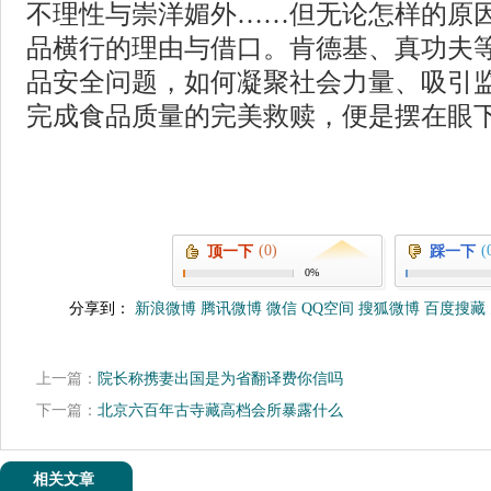
不理性与崇洋媚外……但无论怎样的原
品横行的理由与借口。肯德基、真功夫
品安全问题，如何凝聚社会力量、吸引
完成食品质量的完美救赎，便是摆在眼
(0)
(
顶一下
踩一下
0%
分享到：
新浪微博
腾讯微博
微信
QQ空间
搜狐微博
百度搜藏
上一篇：
院长称携妻出国是为省翻译费你信吗
下一篇：
北京六百年古寺藏高档会所暴露什么
相关文章