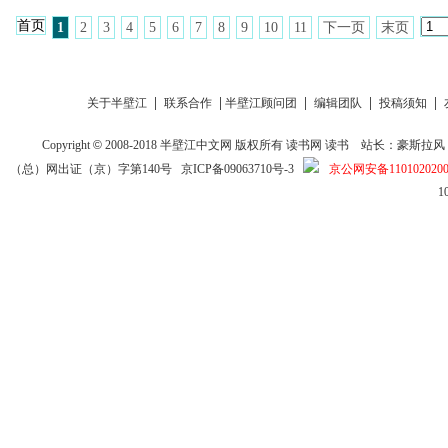
首页
1
2
3
4
5
6
7
8
9
10
11
下一页
末页
|
|
|
|
|
关于半壁江
联系合作
半壁江顾问团
编辑团队
投稿须知
Copyright
©
2008-2018
半壁江中文网
版权所有
读书网
读书
站长：豪斯拉风 投稿信箱
（总）网出证（京）字第140号
京ICP备09063710号-3
京公网安备1101020200