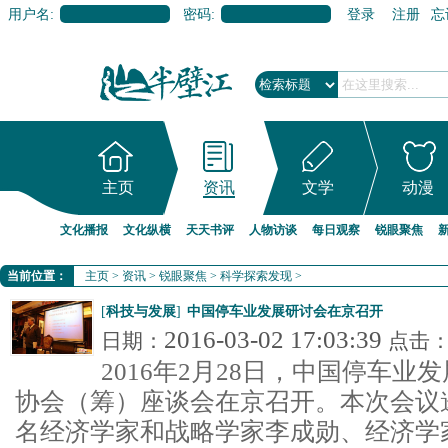
用户名:
密码:
登录
注册
忘
主页
资讯
文学
动漫
文化播报
文化纵横
天天书评
人物访谈
每日观察
锐眼聚焦
当前位置：
主页
>
资讯
>
锐眼聚焦
>
科学探索发现
>
[
科技与发展
]
中国停车业发展研讨会在京召开
2016-03-02 17:03:39
日期：
点击
2016年2月28日，中国停车
协会（筹）座谈会在京召开。本次会议
名经济学家和战略学家李成勋、经济学