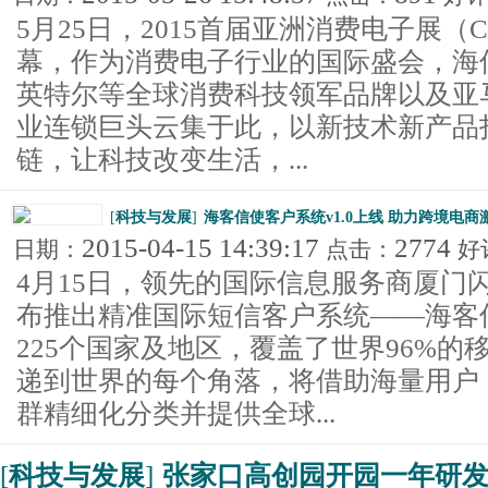
5月25日，2015首届亚洲消费电子展（CE
幕，作为消费电子行业的国际盛会，海信（H
英特尔等全球消费科技领军品牌以及亚
业连锁巨头云集于此，以新技术新产品打
链，让科技改变生活，...
[
科技与发展
]
海客信使客户系统v1.0上线 助力跨境电商
2015-04-15 14:39:17
2774
日期：
点击：
好
4月15日，领先的国际信息服务商厦门
布推出精准国际短信客户系统——海客
225个国家及地区，覆盖了世界96%
递到世界的每个角落，将借助海量用户
群精细化分类并提供全球...
[
科技与发展
]
张家口高创园开园一年研发