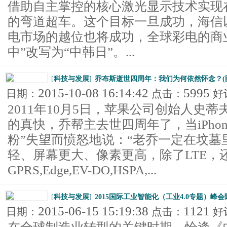
借助自主掌控的核心激光显示技术实现
的弯道超车。这个目标一旦成功，海信
电市场的越位也将成功，全球彩电的商
中”改写为“中韩日”。...
[
科技与发展
]
乔布斯逝世四周年：我们为何依然怀念？(
2015-10-08 16:14:42
5995
日期：
点击：
好
2011年10月5日，苹果公司创始人史
的真快，乔帮主去世四周年了，当iPho
粉”失望而愤怒地说：“老乔一定在坟墓
轻、屏幕更大、像素更高，除了LTE，
GPRS,Edge,EV-DO,HSPA,...
[
科技与发展
]
2015国际工业智能化（工业4.0专题）峰
2015-06-15 15:19:38
1121
日期：
点击：
好