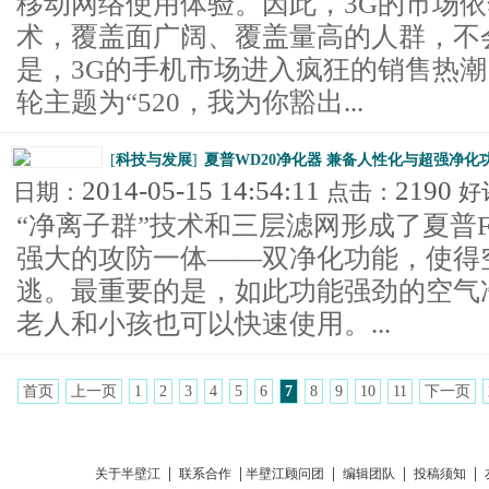
移动网络使用体验。因此，3G的市场
术，覆盖面广阔、覆盖量高的人群，不
是，3G的手机市场进入疯狂的销售热
轮主题为“520，我为你豁出...
[
科技与发展
]
夏普WD20净化器 兼备人性化与超强净化
2014-05-15 14:54:11
2190
日期：
点击：
好
“净离子群”技术和三层滤网形成了夏普FU
强大的攻防一体——双净化功能，使得
逃。最重要的是，如此功能强劲的空气
老人和小孩也可以快速使用。...
首页
上一页
1
2
3
4
5
6
7
8
9
10
11
下一页
|
|
|
|
|
关于半壁江
联系合作
半壁江顾问团
编辑团队
投稿须知