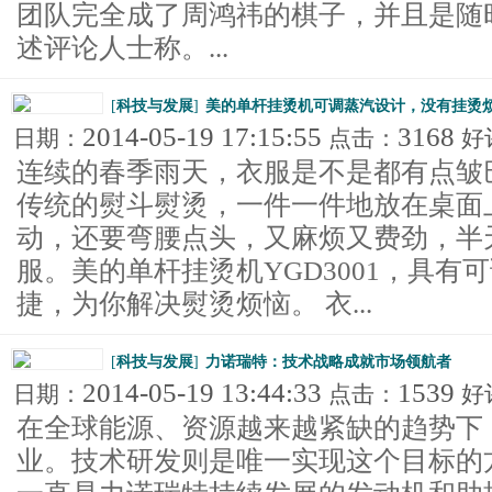
团队完全成了周鸿祎的棋子，并且是随
述评论人士称。...
[
科技与发展
]
美的单杆挂烫机可调蒸汽设计，没有挂烫
2014-05-19 17:15:55
3168
日期：
点击：
好
连续的春季雨天，衣服是不是都有点皱
传统的熨斗熨烫，一件一件地放在桌面
动，还要弯腰点头，又麻烦又费劲，半
服。美的单杆挂烫机YGD3001，具有
捷，为你解决熨烫烦恼。 衣...
[
科技与发展
]
力诺瑞特：技术战略成就市场领航者
2014-05-19 13:44:33
1539
日期：
点击：
好
在全球能源、资源越来越紧缺的趋势下
业。技术研发则是唯一实现这个目标的