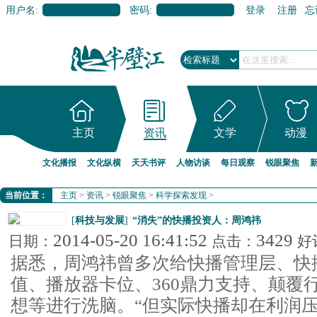
用户名:
密码:
登录
注册
忘
主页
资讯
文学
动漫
文化播报
文化纵横
天天书评
人物访谈
每日观察
锐眼聚焦
当前位置：
主页
>
资讯
>
锐眼聚焦
>
科学探索发现
>
[
科技与发展
]
“消失”的快播投资人：周鸿祎
2014-05-20 16:41:52
3429
日期：
点击：
好
据悉，周鸿祎曾多次给快播管理层、快
值、播放器卡位、360鼎力支持、颠覆
想等进行洗脑。“但实际快播却在利润