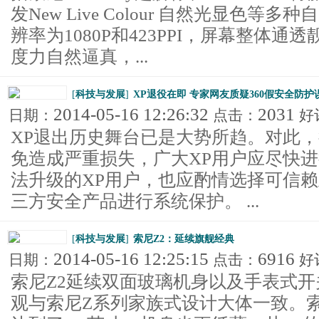
发New Live Colour 自然光显色等
辨率为1080P和423PPI，屏幕整体
度力自然逼真，...
[
科技与发展
]
XP退役在即 专家网友质疑360假安全防护
2014-05-16 12:26:32
2031
日期：
点击：
好
XP退出历史舞台已是大势所趋。对此
免造成严重损失，广大XP用户应尽快
法升级的XP用户，也应酌情选择可信
三方安全产品进行系统保护。 ...
[
科技与发展
]
索尼Z2：延续旗舰经典
2014-05-16 12:25:15
6916
日期：
点击：
好
索尼Z2延续双面玻璃机身以及手表式
观与索尼Z系列家族式设计大体一致。索