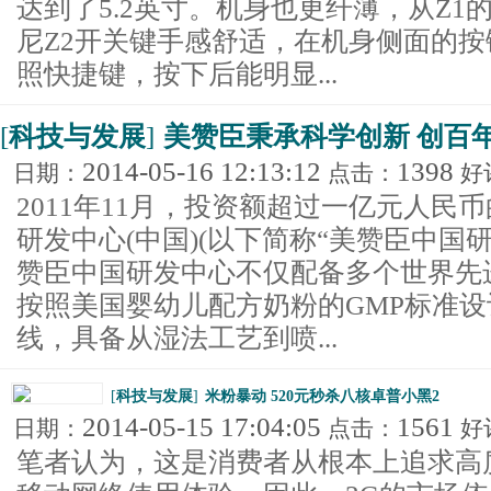
达到了5.2英寸。机身也更纤薄，从Z1的8.
尼Z2开关键手感舒适，在机身侧面的
照快捷键，按下后能明显...
[
科技与发展
]
美赞臣秉承科学创新 创百
2014-05-16 12:13:12
1398
日期：
点击：
好
2011年11月，投资额超过一亿元人民
研发中心(中国)(以下简称“美赞臣中国
赞臣中国研发中心不仅配备多个世界先
按照美国婴幼儿配方奶粉的GMP标准
线，具备从湿法工艺到喷...
[
科技与发展
]
米粉暴动 520元秒杀八核卓普小黑2
2014-05-15 17:04:05
1561
日期：
点击：
好
笔者认为，这是消费者从根本上追求高