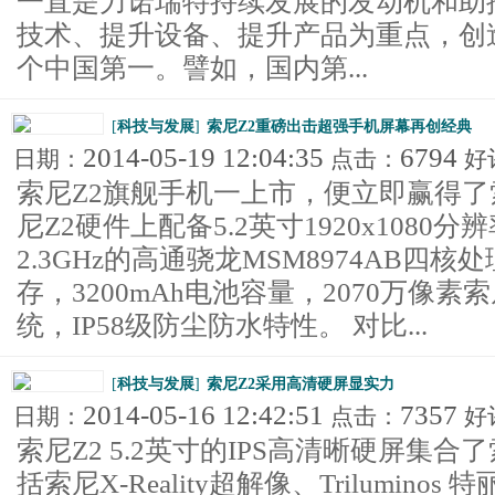
一直是力诺瑞特持续发展的发动机和助
技术、提升设备、提升产品为重点，创
个中国第一。譬如，国内第...
[
科技与发展
]
索尼Z2重磅出击超强手机屏幕再创经典
2014-05-19 12:04:35
6794
日期：
点击：
好
索尼Z2旗舰手机一上市，便立即赢得
尼Z2硬件上配备5.2英寸1920x1080
2.3GHz的高通骁龙MSM8974AB四核
存，3200mAh电池容量，2070万像素索尼
统，IP58级防尘防水特性。 对比...
[
科技与发展
]
索尼Z2采用高清硬屏显实力
2014-05-16 12:42:51
7357
日期：
点击：
好
索尼Z2 5.2英寸的IPS高清晰硬屏集
括索尼X-Reality超解像、Trilumin