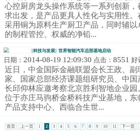
心控厨房龙头操作系统等一系列创新，
求出发，是产品更具人性化与实用性。
采用铜为原料生产厨卫产品，同时辅以
的制程管控、权威的净铅...
[
科技与发展
]
世界智能汽车总部基地启动
2014-08-19 12:09:30
8551
日期：
点击：
好
近日，中金国际金融联盟会长王政、副
家、国家总部经济课题组研究员、中国
长邱仰林应邀考察北京胜利智地企业园
位于亦庄马驹桥金桥科技产业基地，东
产品支持中心、西临合生世...
首页
上一页
1
2
3
4
5
6
7
8
9
10
11
下一页