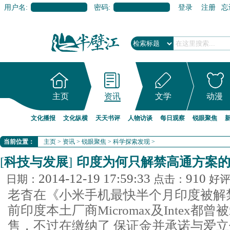
用户名:
密码:
登录
注册
忘
主页
资讯
文学
动漫
文化播报
文化纵横
天天书评
人物访谈
每日观察
锐眼聚焦
当前位置：
主页
>
资讯
>
锐眼聚焦
>
科学探索发现
>
[
科技与发展
]
印度为何只解禁高通方案
2014-12-19 17:59:33
910
日期：
点击：
好
老杳在《小米手机最快半个月印度被解
前印度本土厂商Micromax及Intex
售，不过在缴纳了 保证金并承诺与爱