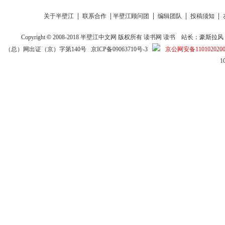
|
|
|
|
|
关于半壁江
联系合作
半壁江顾问团
编辑团队
投稿须知
Copyright
©
2008-2018
半壁江中文网
版权所有
读书网
读书
站长：豪斯拉风 投稿信箱
（总）网出证（京）字第140号
京ICP备09063710号-3
京公网安备1101020200