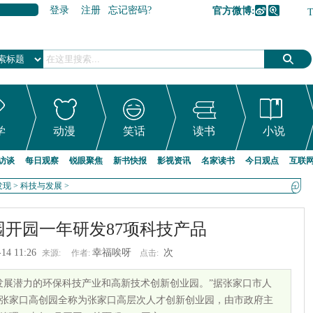
登录
注册
忘记密码?
官方微博:
加入收藏
学
动漫
笑话
读书
小说
访谈
每日观察
锐眼聚焦
新书快报
影视资讯
名家读书
今日观点
互联
发现
>
科技与发展
>
园开园一年研发87项科技产品
-14 11:26
幸福唉呀
次
来源:
作者:
点击:
发展潜力的环保科技产业和高新技术创新创业园。”据张家口市人
张家口高创园全称为张家口高层次人才创新创业园，由市政府主