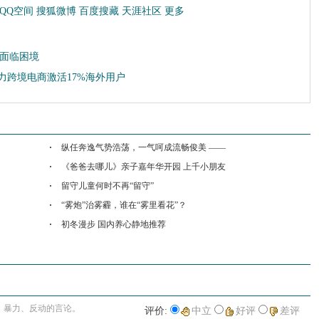
QQ空间
搜狐微博
百度搜藏
天涯社区
更多
造面临困境
助力跨境电商激活17%海外用户
收藏
挑错
打印
纵任奔逸气势浩荡，一气呵成流畅俊美 ——
《爸爸去哪儿》亲子嘉年华开园 上千小朋友
留守儿童何时不再“留守”
“雾炮”治雾霾，谁在“雾里看花”？
初冬漫步 国内养心静地推荐
进入详细评论页>>
、暴力、反动的言论。
评价:
中立
好评
差评