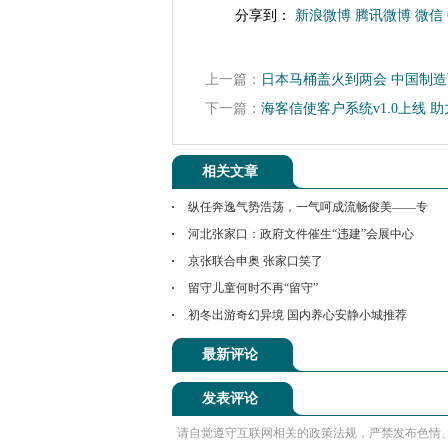
分享到：
新浪微博
腾讯微博
微信
上一篇：
日本马桶盖火到两会 中国制
下一篇：
海客信使客户系统v1.0上线 
相关文章
纵任奔逸气势浩荡，一气呵成流畅俊美——专
河北张家口：政府文件催生“违建”会展中心
京张联合申奥 张家口笑了
留守儿童何时不再“留守”
初冬出游奇幻异境 国内养心安静小城推荐
最新评论
发表评论
请自觉遵守互联网相关的政策法规，严禁发布色情