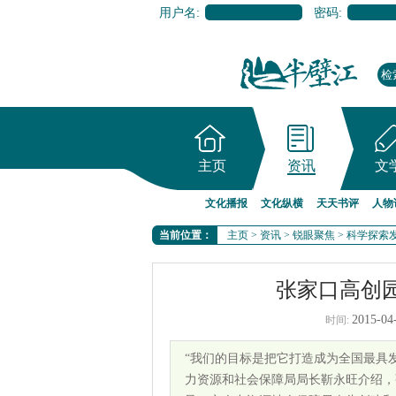
用户名:
密码:
主页
资讯
文
文化播报
文化纵横
天天书评
人物
当前位置：
主页
>
资讯
>
锐眼聚焦
>
科学探索
张家口高创
2015-04
时间:
“我们的目标是把它打造成为全国最具
力资源和社会保障局局长靳永旺介绍，