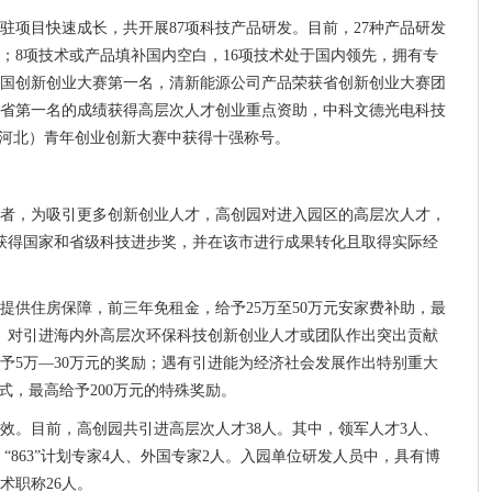
驻项目快速成长，共开展87项科技产品研发。目前，27种产品研发
场；8项技术或产品填补国内空白，16项技术处于国内领先，拥有专
中国创新创业大赛第一名，清新能源公司产品荣获省创新创业大赛团
省第一名的成绩获得高层次人才创业重点资助，中科文德光电科技
（河北）青年创业创新大赛中获得十强称号。
者，为吸引更多创新创业人才，高创园对进入园区的高层次人才，
果获得国家和省级科技进步奖，并在该市进行成果转化且取得实际经
提供住房保障，前三年免租金，给予25万至50万元安家费补助，最
。对引进海内外高层次环保科技创新创业人才或团队作出突出贡献
予5万—30万元的奖励；遇有引进能为经济社会发展作出特别重大
式，最高给予200万元的特殊奖励。
效。目前，高创园共引进高层次人才38人。其中，领军人才3人、
 “863”计划专家4人、外国专家2人。入园单位研发人员中，具有博
术职称26人。