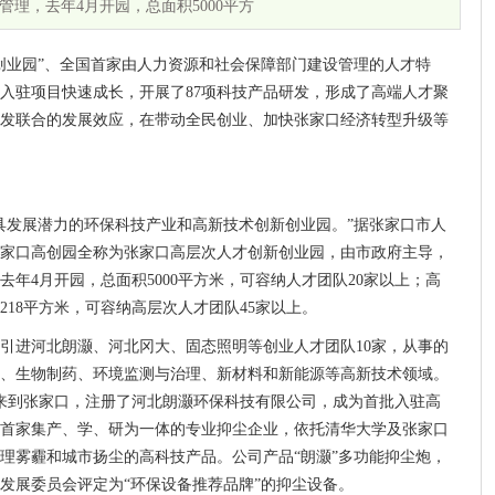
理，去年4月开园，总面积5000平方
创业园”、全国首家由人力资源和社会保障部门建设管理的人才特
个入驻项目快速成长，开展了87项科技产品研发，形成了高端人才聚
发联合的发展效应，在带动全民创业、加快张家口经济转型升级等
具发展潜力的环保科技产业和高新技术创新创业园。”据张家口市人
家口高创园全称为张家口高层次人才创新创业园，由市政府主导，
年4月开园，总面积5000平方米，可容纳人才团队20家以上；高
218平方米，可容纳高层次人才团队45家以上。
引进河北朗灏、河北冈大、固态照明等创业人才团队10家，从事的
、生物制药、环境监测与治理、新材料和新能源等高新技术领域。
来到张家口，注册了河北朗灏环保科技有限公司，成为首批入驻高
首家集产、学、研为一体的专业抑尘企业，依托清华大学及张家口
理雾霾和城市扬尘的高科技产品。公司产品“朗灏”多功能抑尘炮，
发展委员会评定为“环保设备推荐品牌”的抑尘设备。