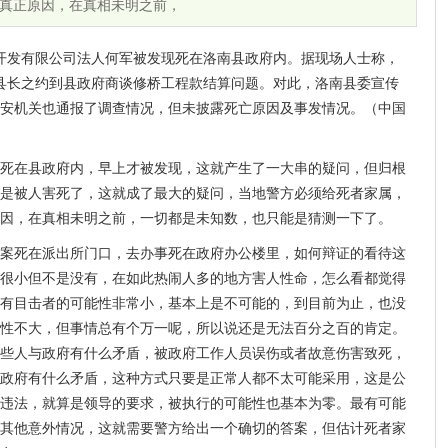
真正原因，在真相未明之前，
产开发有限公司法人何军被发现死在洛南县政府内。据现场人士称，
南县长之约到县政府商谈修桥工程款结算问题。对此，洛南县委宣传
安机关也通报了调查情况，但未披露死亡原因及事发情况。（中国
死在县政府内，早上才被发现，这就产生了一大串的疑问，但归根
是被人害死了，这就成了最大的疑问，当地警方必须给死者家属，
因，在真相未明之前，一切都是未知数，也只能是猜测一下了。
案死在派出所门口，去办事死在政府办公楼里，如何辩证的看待这
很小但不是没有，在如此热闹人多的地方害人性命，怎么看都觉得
有目击者的可能性非常小，基本上是不可能的，到目前为止，也没
性不大，但事情总有个万一呢，所以说还是无法百分之百的肯定。
些人与政府有什么矛盾，被政府工作人员误伤或者故意伤害致死，
政府有什么矛盾，这种方式只要是正常人都不太可能采用，这是公
违法，就算是领导的要求，被执行的可能性也基本为零。最有可能
其他意外情况，这就需要警方给出一个确切的答案，但估计死者家