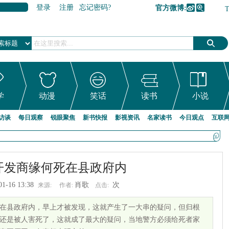
登录
注册
忘记密码?
官方微博:
加入收藏
学
动漫
笑话
读书
小说
访谈
每日观察
锐眼聚焦
新书快报
影视资讯
名家读书
今日观点
互联
开发商缘何死在县政府内
01-16 13:38
肖歌
次
来源:
作者:
点击:
在县政府内，早上才被发现，这就产生了一大串的疑问，但归根
还是被人害死了，这就成了最大的疑问，当地警方必须给死者家