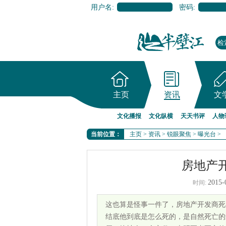
用户名:
密码:
主页
资讯
文
文化播报
文化纵横
天天书评
人物
当前位置：
主页
>
资讯
>
锐眼聚焦
>
曝光台
>
房地产
2015-
时间:
这也算是怪事一件了，房地产开发商死
结底他到底是怎么死的，是自然死亡的