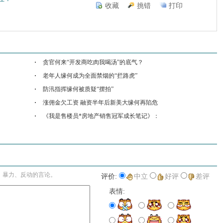
收藏
挑错
打印
贪官何来“开发商吃肉我喝汤”的底气？
老年人缘何成为全面禁烟的“拦路虎”
防汛指挥缘何被质疑“摆拍”
涨佣金欠工资 融资半年后新美大缘何再陷危
《我是售楼员*房地产销售冠军成长笔记》：
进入详细评论页>>
、暴力、反动的言论。
评价:
中立
好评
差评
表情: