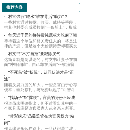
推荐内容
村官强行“吃水”谁在背后“助力”？
一些村官通过拉拢、收买、威胁等手段，
把其他村委会成员拉倒“一条船上”，形成
利益共...
每天近千元的接待费纯属权力吃麻了嘴
等待着这个单位和相关责任人的，将是法
律的严惩，但是这个天价接待费却着实发
人深省，...
村支书“不打自招”要狠除戾气
这简直就是阴谋论的，村支书让妻子在前
面“冲锋陷阵”，自己却在后面“坐收渔翁
之利”...
“不死鸟”被“折翼”，认罪伏法才是“正
途”
随着反腐力度的加大，一些贪官由于心存
侥幸，垂死挣扎，与纪委玩起了“斗智斗
勇斗意志...
“找场子”&“撑腰”，官员的身份不应成
报道虽未明确指出，但不难看出其中的一
个家具店应是该官员家人或者亲人所开。
双方产生...
“带彩娱乐”凸显监管在为官员权力“站
岗”
作风建设永远在路上。一旦认识滑了坡，