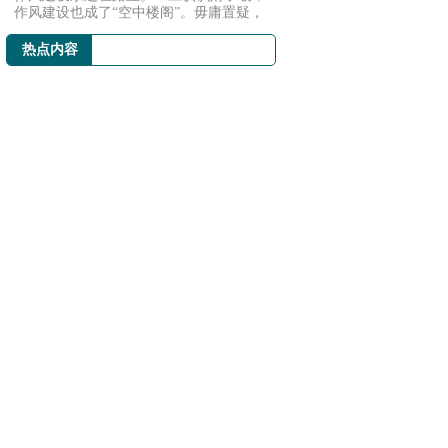
作风建设也成了“空中楼阁”。毋庸置疑，
不少党...
热点内容