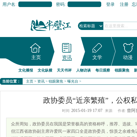
用户名:
密码:
登录
注册
忘
主页
资讯
文学
动漫
文化播报
文化纵横
天天书评
人物访谈
每日观察
锐眼聚焦
当前位置：
主页
>
资讯
>
锐眼聚焦
>
曝光台
>
政协委员“近亲繁殖”，公权
2015-01-19 17:07
曾阿
时间:
来源:
作者:
众所周知，政协委员在我国是荣誉极高的资格称呼，推荐、选拔、
但江西省政协副主席许爱民一家四口全是政协委员，惊羡之余难免