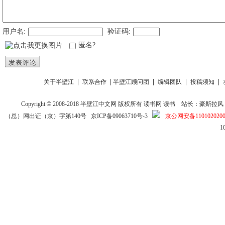
用户名:
验证码:
匿名?
发表评论
|
|
|
|
|
关于半壁江
联系合作
半壁江顾问团
编辑团队
投稿须知
Copyright
©
2008-2018
半壁江中文网
版权所有
读书网
读书
站长：豪斯拉风 投稿信箱
（总）网出证（京）字第140号
京ICP备09063710号-3
京公网安备1101020200