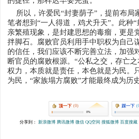
的捷径，那样迟早要完蛋。”
所以，许爱民“封妻荫子”，提前布局
笔者想到“一人得道，鸡犬升天”。此种“
亲繁殖现象，是封建思想的毒瘤，更是
拌脚石。腐败官员利用手中职权为自己
的信任，我们应该不断完善立法，加强
断官员的腐败根源。“公私之交，存亡之
权力，本质就是责任，本色就是为民。只
为民，“家族塌方腐败”才能最终成为历
(0)
(
顶一下
踩一下
0%
分享到：
新浪微博
腾讯微博
微信
QQ空间
搜狐微博
百度搜藏