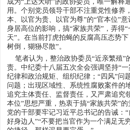
成为“上达天听”的政协委员，唯一解释
用。个别党员领导干部不注重党性修养，
本、以官为贵、以官为尊”的“官本位”
身居高位的影响，搞“家族共荣”，弄得
天”。在当前打虎拍蝇的反腐高压态势下
树倒，猢狲尽散”。
笔者认为，整治政协委员“近亲繁殖”
责。中纪委十八届五次全会强调坚持“一
纪律和政治规矩、组织纪律；“四风”问
问题；出现区域性、系统性腐败案件的
追究主体责任、监督责任，又严肃追究领
本位”思想严重，热衷于搞“家族共荣”
党的干部要牢记习近平总书记的告诫：“
好身边人”“不要把当官作为一个满足无