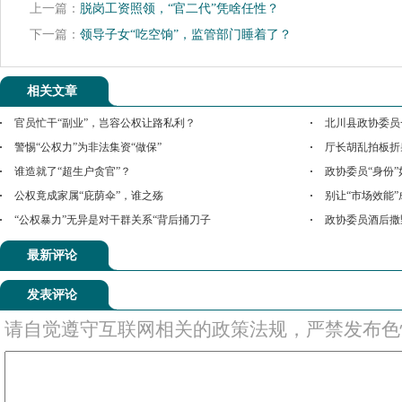
上一篇：
脱岗工资照领，“官二代”凭啥任性？
下一篇：
领导子女“吃空饷”，监管部门睡着了？
相关文章
官员忙干“副业”，岂容公权让路私利？
北川县政协委员
警惕“公权力”为非法集资“做保”
厅长胡乱拍板折
谁造就了“超生户贪官”？
政协委员“身份”
公权竟成家属“庇荫伞”，谁之殇
别让“市场效能”
“公权暴力”无异是对干群关系“背后捅刀子
政协委员酒后撒
最新评论
发表评论
请自觉遵守互联网相关的政策法规，严禁发布色