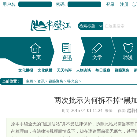
用户名:
密码:
登录
注册
忘
主页
资讯
文学
动漫
文化播报
文化纵横
天天书评
人物访谈
每日观察
锐眼聚焦
当前位置：
主页
>
资讯
>
锐眼聚焦
>
曝光台
>
两次批示为何拆不掉“黑加
2015-04-01 11:24
赵蔚
时间:
来源:
作者:
原本手续全无的“黑加油站”并不受法律保护，拆除此站只需当事部
占着理由，有法律法规撑腰情况下，却在违建面前毫无底气，甚至