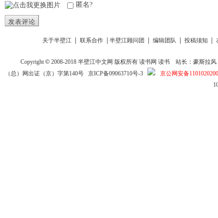
匿名?
发表评论
|
|
|
|
|
关于半壁江
联系合作
半壁江顾问团
编辑团队
投稿须知
Copyright
©
2008-2018
半壁江中文网
版权所有
读书网
读书
站长：豪斯拉风 投稿信箱
（总）网出证（京）字第140号
京ICP备09063710号-3
京公网安备1101020200