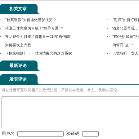
相关文章
“档案造假”为何愿做黔驴技穷？
“海归”如何打
环卫工休息室为何成了“领导专属”？
酒桌悲剧再现，
补助资金为何成了都想尝一口的“唐僧肉”
“PS艳照敲诈”
为何喜欢上大叔
为何而“立”？
《良缘锦绣》：一对深情痴恋的欢喜冤家
《觉醒吧，女人
最新评论
发表评论
请自觉遵守互联网相关的政策法规，严禁发布色情、暴力、反动的言论。
用户名:
验证码: