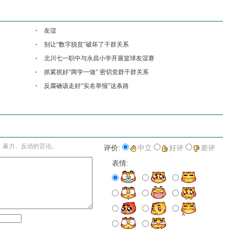
友谊
别让“数字脱贫”破坏了干群关系
北川七一职中与永昌小学开展篮球友谊赛
抓紧抓好“两学一做” 密切党群干群关系
反腐确该走好“实名举报”这条路
进入详细评论页>>
、暴力、反动的言论。
评价:
中立
好评
差评
表情: