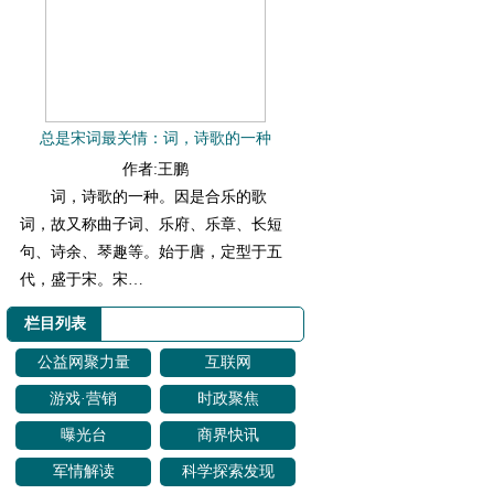
总是宋词最关情：词，诗歌的一种
作者:王鹏
词，诗歌的一种。因是合乐的歌
词，故又称曲子词、乐府、乐章、长短
句、诗余、琴趣等。始于唐，定型于五
代，盛于宋。宋…
栏目列表
公益网聚力量
互联网
游戏·营销
时政聚焦
曝光台
商界快讯
军情解读
科学探索发现