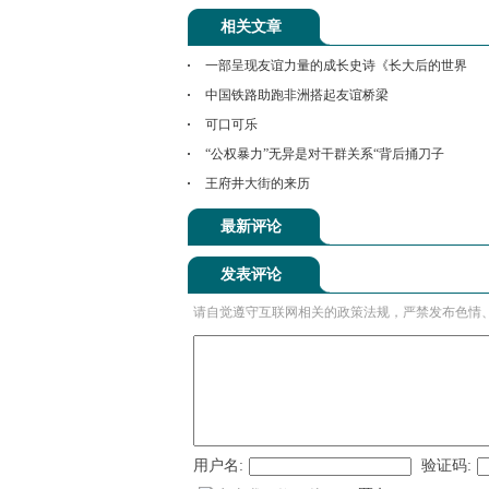
相关文章
一部呈现友谊力量的成长史诗《长大后的世界
中国铁路助跑非洲搭起友谊桥梁
可口可乐
“公权暴力”无异是对干群关系“背后捅刀子
王府井大街的来历
最新评论
发表评论
请自觉遵守互联网相关的政策法规，严禁发布色情
用户名:
验证码: