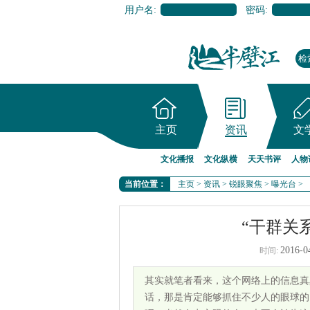
用户名:
密码:
主页
资讯
文
文化播报
文化纵横
天天书评
人物
当前位置：
主页
>
资讯
>
锐眼聚焦
>
曝光台
>
“干群关
2016-0
时间:
其实就笔者看来，这个网络上的信息真
话，那是肯定能够抓住不少人的眼球的