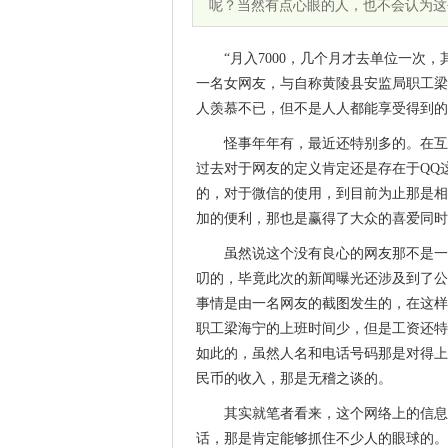
呢？当然有点心眼的人，也不会认为这
“月入7000，几个月才去单位一次
一名女网友，与自称黄陵县安监局职工梁
人羡慕不已，但不是人人都能享受得到的
怪事年年有，最近还特别多的。在互
过去对于网友的定义肯定还是存在于QQ这
的，对于微信的使用，到目前为止那是相
加的便利，那也是赢得了大众的喜爱同时
虽然说这个没有良心的网友那不是一
叨的，毕竟此次的新闻曝光还涉及到了公
事情是由一名网友的截图发生的，在这样
职工梁海宁的上班时间少，但是工资还特
如此的，虽然人名和电话号码那是对得上
民币的收入，那是无稽之谈的。
其实就笔者看来，这个网络上的信息
话，那是肯定能够抓住不少人的眼球的。