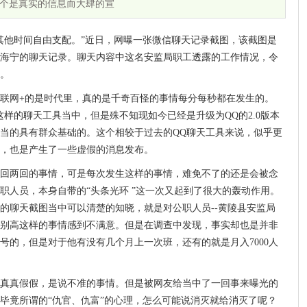
个是真实的信息而大肆的宣
，其他时间自由支配。”近日，网曝一张微信聊天记录截图，该截图是
海宁的聊天记录。聊天内容中这名安监局职工透露的工作情况，令
。
联网+的是时代里，真的是千奇百怪的事情每分每秒都在发生的。
样的聊天工具当中，但是殊不知现如今已经是升级为QQ的2.0版本
当的具有群众基础的。这个相较于过去的QQ聊天工具来说，似乎更
，也是产生了一些虚假的消息发布。
回两回的事情，可是每次发生这样的事情，难免不了的还是会被念
职人员，本身自带的“头条光环 ”这一次又起到了很大的轰动作用。
的聊天截图当中可以清楚的知晓，就是对公职人员--黄陵县安监局
别高这样的事情感到不满意。但是在调查中发现，事实却也是并非
号的，但是对于他有没有几个月上一次班，还有的就是月入7000人
真真假假，是说不准的事情。但是被网友给当中了一回事来曝光的
毕竟所谓的“仇官、仇富”的心理，怎么可能说消灭就给消灭了呢？