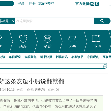
登录
注册
忘记密码?
官方微博:
加入收藏
学
动漫
笑话
读书
小说
访谈
每日观察
锐眼聚焦
新书快报
影视资讯
名家读书
今日观点
互联
系”这条友谊小船说翻就翻
4-14 10:18
唐糖糖
次
来源:
作者:
点击:
真假假，是说不准的事情。但是被网友给当中了一回事来曝光的
。毕竟所谓的“仇官、仇富”的心理，怎么可能说消灭就给消灭了