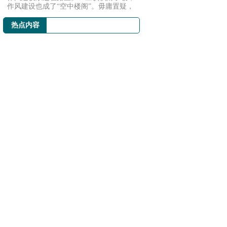
作风建设也成了“空中楼阁”。毋庸置疑，
不少党...
热点内容