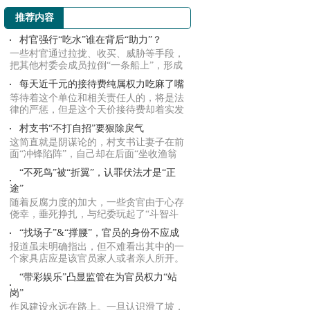
推荐内容
村官强行“吃水”谁在背后“助力”？
一些村官通过拉拢、收买、威胁等手段，
把其他村委会成员拉倒“一条船上”，形成
利益共...
每天近千元的接待费纯属权力吃麻了嘴
等待着这个单位和相关责任人的，将是法
律的严惩，但是这个天价接待费却着实发
人深省，...
村支书“不打自招”要狠除戾气
这简直就是阴谋论的，村支书让妻子在前
面“冲锋陷阵”，自己却在后面“坐收渔翁
之利”...
“不死鸟”被“折翼”，认罪伏法才是“正
途”
随着反腐力度的加大，一些贪官由于心存
侥幸，垂死挣扎，与纪委玩起了“斗智斗
勇斗意志...
“找场子”&“撑腰”，官员的身份不应成
报道虽未明确指出，但不难看出其中的一
个家具店应是该官员家人或者亲人所开。
双方产生...
“带彩娱乐”凸显监管在为官员权力“站
岗”
作风建设永远在路上。一旦认识滑了坡，