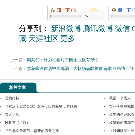
(0)
(
顶一下
踩一下
0%
分享到：
新浪微博
腾讯微博
微信
藏
天涯社区
更多
上一篇：
周其仁：格力经验对中国企业很有帮忙
下一篇：
雪花啤酒位居中国啤酒十大畅销品牌榜首 品牌营销功不可
相关文章
雪的矜持
我是一个雪人
《女汉子真爱公式》影评：口碑获赞，赵丽颖
雪花落在皇城根
雪人之歌
那年的圣诞飘着
风吹雪（组诗）
和飘舞的雪花在
品尝北京圣诞节：盛开的西餐之旅
《时间移民》登