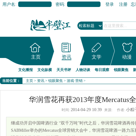
用户名:
密码:
登录
注册
忘
主页
资讯
文学
动漫
文化播报
文化纵横
天天书评
人物访谈
每日观察
锐眼聚焦
当前位置：
主页
>
资讯
>
锐眼聚焦
>
游戏·营销
>
华润雪花再获2013年度Mercat
2014-04-29 10:39
小粽
时间:
来源:
作者:
继成功开启中国啤酒行业 “双千万吨”时代之后，华润雪花啤酒再传捷报
SABMiller举办的Mercatus全球营销大会中，华润雪花啤酒一路力压群