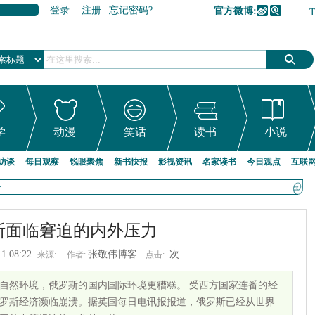
登录
注册
忘记密码?
官方微博:
加入收藏
学
动漫
笑话
读书
小说
访谈
每日观察
锐眼聚焦
新书快报
影视资讯
名家读书
今日观点
互联
>
斯面临窘迫的内外压力
11 08:22
张敬伟博客
次
来源:
作者:
点击:
自然环境，俄罗斯的国内国际环境更糟糕。 受西方国家连番的经
罗斯经济濒临崩溃。据英国每日电讯报报道，俄罗斯已经从世界