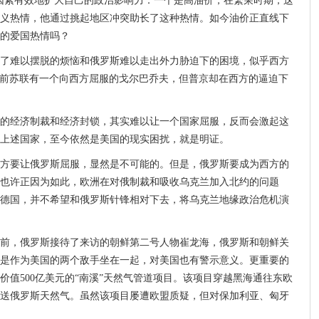
因素有效地扩大自己的政治影响力：一个是高油价，在繁荣时期，这
义热情，他通过挑起地区冲突助长了这种热情。如今油价正直线下
的爱国热情吗？
了难以摆脱的烦恼和俄罗斯难以走出外力胁迫下的困境，似乎西方
是，前苏联有一个向西方屈服的戈尔巴乔夫，但普京却在西方的逼迫下
的经济制裁和经济封锁，其实难以让一个国家屈服，反而会激起这
上述国家，至今依然是美国的现实困扰，就是明证。
方要让俄罗斯屈服，显然是不可能的。但是，俄罗斯要成为西方的
也许正因为如此，欧洲在对俄制裁和吸收乌克兰加入北约的问题
德国，并不希望和俄罗斯针锋相对下去，将乌克兰地缘政治危机演
前，俄罗斯接待了来访的朝鲜第二号人物崔龙海，俄罗斯和朝鲜关
是作为美国的两个敌手坐在一起，对美国也有警示意义。更重要的
值500亿美元的“南溪”天然气管道项目。该项目穿越黑海通往东欧
送俄罗斯天然气。虽然该项目屡遭欧盟质疑，但对保加利亚、匈牙