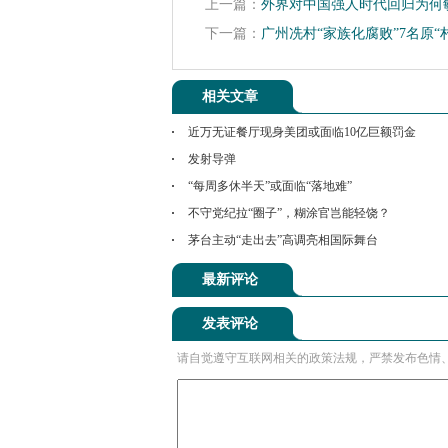
上一篇：
外界对中国强人时代回归为何
下一篇：
广州冼村“家族化腐败”7名原“
相关文章
近万无证餐厅现身美团或面临10亿巨额罚金
发射导弹
“每周多休半天”或面临“落地难”
不守党纪拉“圈子”，糊涂官岂能轻饶？
茅台主动“走出去”高调亮相国际舞台
最新评论
发表评论
请自觉遵守互联网相关的政策法规，严禁发布色情