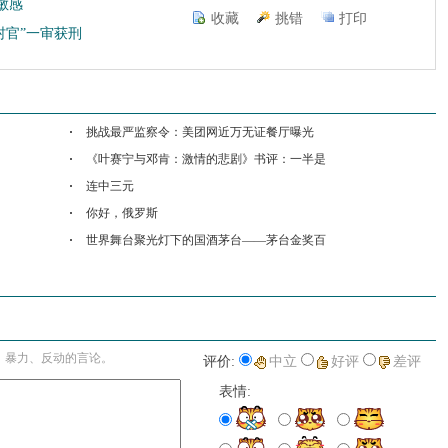
敏感
收藏
挑错
打印
村官”一审获刑
挑战最严监察令：美团网近万无证餐厅曝光
《叶赛宁与邓肯：激情的悲剧》书评：一半是
连中三元
你好，俄罗斯
世界舞台聚光灯下的国酒茅台——茅台金奖百
进入详细评论页>>
、暴力、反动的言论。
评价:
中立
好评
差评
表情: