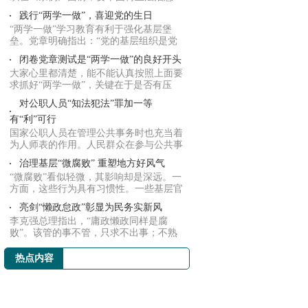
识、制度意...
践行“两学一做”，喜迎党的生日
“两学一做”学习教育有利于强化基层堡
垒。党章明确指出：“党的基层组织是党
在社会组...
闭卷党章测试是“两学一做”的良好开头
大家心里都清楚，能不能认真按照上面要
求抓好“两学一做”，关键在于是否有压
力，是否...
对公职人员“知法犯法”罪加一等
有“利”可行
国家公职人员在管理公共事务时也充当着
为人师表的作用。人民群众在参与公共事
务时必定...
治理基层“微腐败” 重塑地方好风气
“微腐败”看似轻微，其影响却是深远。一
方面，这些行为具有习惯性。一些基层官
员在主...
亮剑“懒政怠政”彰显为民务实新风
李克强总理指出，“庸政懒政同样是腐
败”。该管的事不管，只求不出事；不熟
悉本职业务...
热点内容