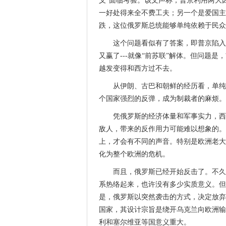
义”面临考验。该文声称，普京利用两大
一好处得来全不费工夫；另一个是爱国主
跌，这位俄罗斯总统能够单纯依赖于民众
这个问题看似有了答案，即普京陷入
又赢了---就像“前苏联”解体。但问题
越发变得和西方过不去。
从伊朗、古巴和朝鲜的经历看，单纯
个国家强烈的反弹，成为制裁者的麻烦。
凭俄罗斯的经济体量和军事实力，西
敌人，带来的反作用力可能难以想象的。
上，才会有不同的声音。特别是欧洲老大
化为整个欧洲的危机。
而且，俄罗斯已经开始反击了。不久
系热络起来，也许没有多少实质意义。但
是，俄罗斯以突然袭击的方式，决定放弃价
国家，其设计宗旨是绕开乌克兰向欧洲输
利和塞尔维亚等国意义重大。