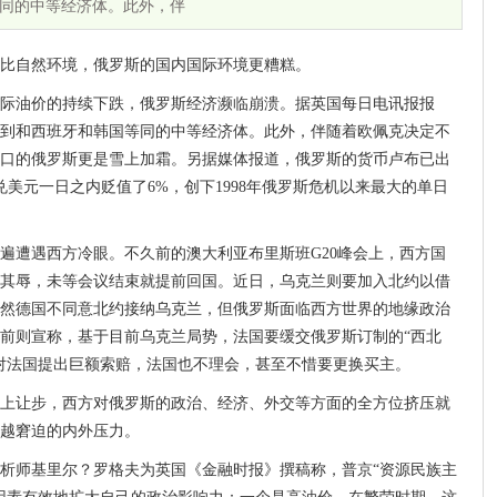
同的中等经济体。此外，伴
比自然环境，俄罗斯的国内国际环境更糟糕。
际油价的持续下跌，俄罗斯经济濒临崩溃。据英国每日电讯报报
到和西班牙和韩国等同的中等经济体。此外，伴随着欧佩克决定不
口的俄罗斯更是雪上加霜。另据媒体报道，俄罗斯的货币卢布已出
兑美元一日之内贬值了6%，创下1998年俄罗斯危机以来最大的单日
遍遭遇西方冷眼。不久前的澳大利亚布里斯班G20峰会上，西方国
其辱，未等会议结束就提前回国。近日，乌克兰则要加入北约以借
然德国不同意北约接纳乌克兰，但俄罗斯面临西方世界的地缘政治
前则宣称，基于目前乌克兰局势，法国要缓交俄罗斯订制的“西北
对法国提出巨额索赔，法国也不理会，甚至不惜要更换买主。
上让步，西方对俄罗斯的政治、经济、外交等方面的全方位挤压就
越窘迫的内外压力。
析师基里尔？罗格夫为英国《金融时报》撰稿称，普京“资源民族主